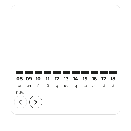
Displaying fares for สิงหาคม-2026
HAN–TJQ: cmp-view-offers-disclaimer. ค้นหาข้อเสนอ
HAN–TJQ: cmp-view-offers-disclaimer. ค้นหาข้อเ
HAN–TJQ: cmp-view-offers-disclaimer. ค้นหา
HAN–TJQ: cmp-view-offers-disclaimer. ค
HAN–TJQ: cmp-view-offers-disclaime
HAN–TJQ: cmp-view-offers-discl
HAN–TJQ: cmp-view-offers-
HAN–TJQ: cmp-view-off
HAN–TJQ: cmp-view
HAN–TJQ: cmp-
HAN–TJQ: 
HAN–T
H
08
09
10
11
12
13
14
15
16
17
18
19
เส
อา
จั
อั
พุ
พฤ
ศุ
เส
อา
จั
อั
พุ
ส.ค.
chevron_left
chevron_right