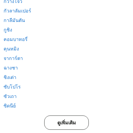
กวางโจว
กัวลาลัมเปอร์
กาลีมันตัน
กูชิง
คอมบาทอรี่
คุนหมิง
จาการ์ตา
ฉางชา
ชิงเต่า
ซับโปโร
ซัวเถา
ซิดนีย์
ดูเพิ่มเติม