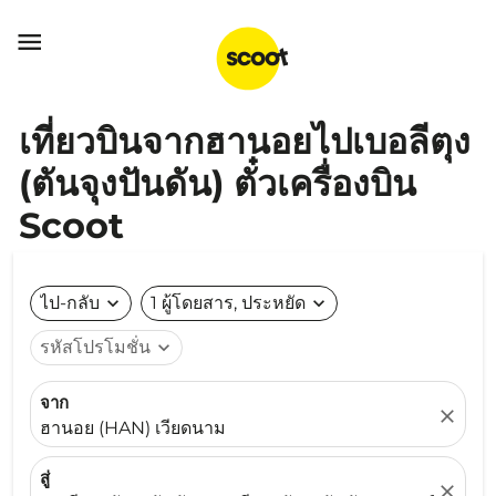

เที่ยวบินจากฮานอยไปเบอลีตุง
(ตันจุงปันดัน) ตั๋วเครื่องบิน
Scoot
ไป-กลับ
expand_more
1 ผู้โดยสาร, ประหยัด
expand_more
รหัสโปรโมชั่น
expand_more
จาก
close
ฮานอย (HAN) เวียดนาม
สู่
close