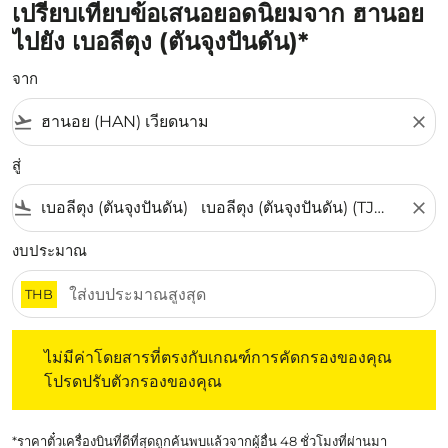
เปรียบเทียบข้อเสนอยอดนิยมจาก ฮานอย
ไปยัง เบอลีตุง (ตันจุงปันดัน)*
จาก
flight_takeoff
close
สู่
flight_land
close
งบประมาณ
THB
ไม่มีค่าโดยสารที่ตรงกับเกณฑ์การคัดกรองของคุณ โปรดปรับต
ไม่มีค่าโดยสารที่ตรงกับเกณฑ์การคัดกรองของคุณ
โปรดปรับตัวกรองของคุณ
*ราคาตั๋วเครื่องบินที่ดีที่สุดถูกค้นพบแล้วจากผู้อื่น 48 ชั่วโมงที่ผ่านมา