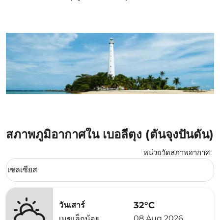
สภาพภูมิอากาศใน เบอลีตุง (ตันจุงปันดัน)
หน่วยวัดสภาพอากาศ
:
Weather unit option เซลเซียส Selected
เซลเซียส
keyboard_arrow_down
32°C
วันเสาร์
08 Aug 2026
เมฆเล็กน้อย