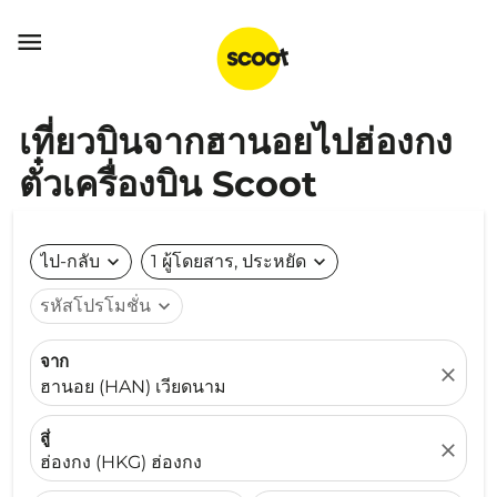

เที่ยวบินจากฮานอยไปฮ่องกง
ตั๋วเครื่องบิน Scoot
ไป-กลับ
expand_more
1 ผู้โดยสาร, ประหยัด
expand_more
รหัสโปรโมชั่น
expand_more
จาก
close
ฮานอย (HAN) เวียดนาม
สู่
close
ฮ่องกง (HKG) ฮ่องกง