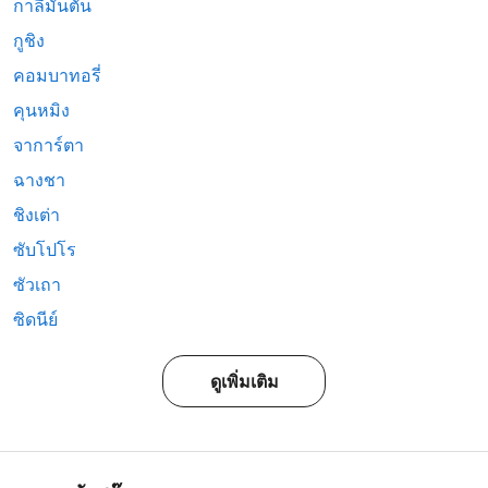
กาลีมันตัน
กูชิง
คอมบาทอรี่
คุนหมิง
จาการ์ตา
ฉางชา
ชิงเต่า
ซับโปโร
ซัวเถา
ซิดนีย์
ดูเพิ่มเติม