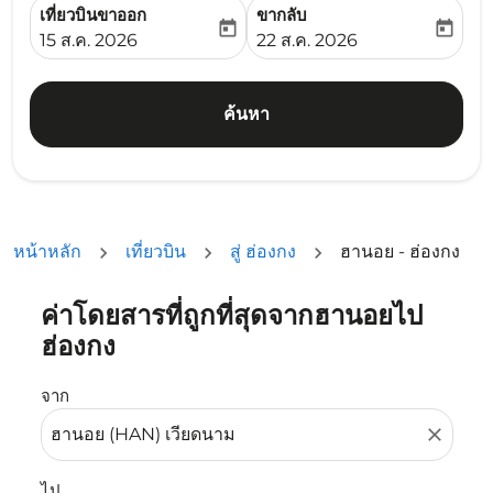
เที่ยวบินขาออก
ขากลับ
today
today
fc-booking-departure-date-aria-label
fc-booking-return-date-ari
15 ส.ค. 2026
22 ส.ค. 2026
ค้นหา
หน้าหลัก
เที่ยวบิน
สู่ ฮ่องกง
ฮานอย - ฮ่องกง
ค่าโดยสารที่ถูกที่สุดจากฮานอยไป
ลองอัปเดตเส้นทางของคุณ (ต้นทางและ/หรือปลายทาง) หรือเลื
ฮ่องกง
จาก
close
ไป