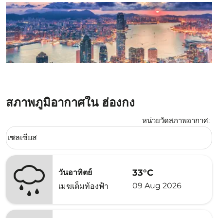
สภาพภูมิอากาศใน ฮ่องกง
หน่วยวัดสภาพอากาศ
:
Weather unit option เซลเซียส Selected
เซลเซียส
keyboard_arrow_down
33°C
วันอาทิตย์
09 Aug 2026
เมฆเต็มท้องฟ้า