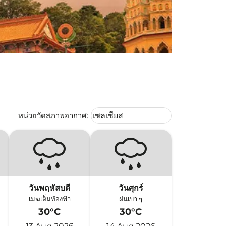
Weather unit option เซลเซียส Selec
หน่วยวัดสภาพอากาศ
:
เซลเซียส
keyboard_arrow_down
วันพฤหัสบดี
วันศุกร์
เมฆเต็มท้องฟ้า
ฝนเบา ๆ
30°C
30°C