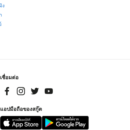
มิง
่า
์
เชื่อมต่อ
แอปมือถือของสกู๊ต