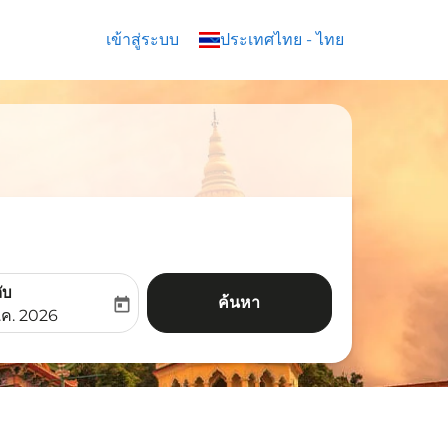
เข้าสู่ระบบ
keyboard_arrow_down
ประเทศไทย
-
ไทย
ับ
ค้นหา
today
aria-label
ooking-return-date-aria-label
.ค. 2026