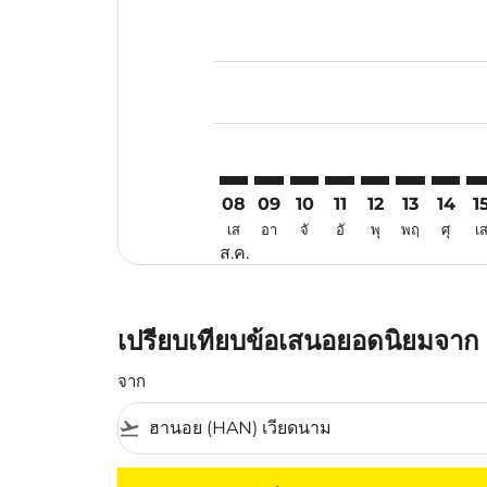
Displaying fares for สิงหาคม-202
HAN–PEN: cmp-view-offers-discla
HAN–PEN: cmp-view-offers-d
HAN–PEN: cmp-view-offe
HAN–PEN: cmp-view-
HAN–PEN: cmp-v
HAN–PEN: c
HAN–PE
HA
08
09
10
11
12
13
14
1
เส
อา
จั
อั
พุ
พฤ
ศุ
เ
ส.ค.
เปรียบเทียบข้อเสนอยอดนิยมจาก ฮ
จาก
flight_takeoff
ไม่มีค่าโดยสารที่ตรงกับเกณฑ์การคัดกรองของค