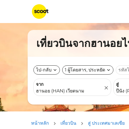
เที่ยวบินจากฮานอยไปป
ไป-กลับ
expand_more
1 ผู้โดยสาร, ประหยัด
expand_more
รหัส
จาก
สู่
close
หน้าหลัก
เที่ยวบิน
สู่ ประเทศมาเลเซีย