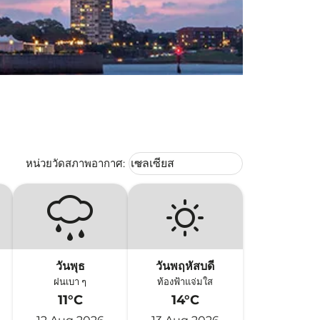
Weather unit option เซลเซียส Selec
หน่วยวัดสภาพอากาศ
:
เซลเซียส
keyboard_arrow_down
วันพุธ
วันพฤหัสบดี
ฝนเบา ๆ
ท้องฟ้าแจ่มใส
11°C
14°C