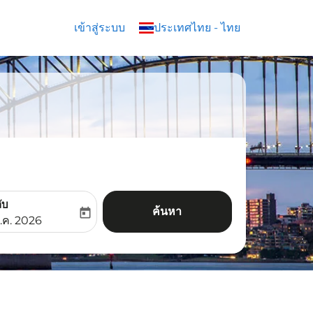
เข้าสู่ระบบ
keyboard_arrow_down
ประเทศไทย
-
ไทย
ับ
ค้นหา
today
aria-label
ooking-return-date-aria-label
.ค. 2026