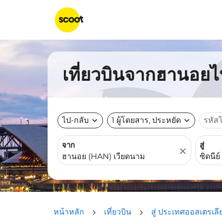
เที่ยวบินจากฮานอยไปซ
ไป-กลับ
expand_more
1 ผู้โดยสาร, ประหยัด
expand_more
รหัส
จาก
สู่
close
หน้าหลัก
เที่ยวบิน
สู่ ประเทศออสเตรเลี