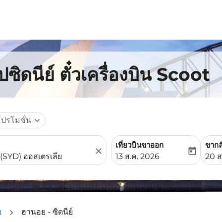
ิดนีย์ ตั๋วเครื่องบิน Scoot
โปรโมชั่น
expand_more
เที่ยวบินขาออก
ขากล
close
today
fc-booking-departure-date-
fc-b
13 ส.ค. 2026
20 ส
ย
ฮานอย - ซิดนีย์