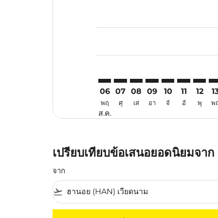
Displaying fares for สิงหาคม-202
HAN–SYD: cmp-view-offers-discla
HAN–SYD: cmp-view-offers-di
HAN–SYD: cmp-view-offe
HAN–SYD: cmp-view-
HAN–SYD: cmp-v
HAN–SYD: c
HAN–SY
HA
06
07
08
09
10
11
12
1
พฤ
ศุ
เส
อา
จั
อั
พุ
พ
ส.ค.
เปรียบเทียบข้อเสนอยอดนิยมจาก ฮ
จาก
flight_takeoff
ไม่มีค่าโดยสารที่ตรงกับเกณฑ์การคัดกรองของค