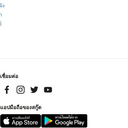
มิง
่า
์
เชื่อมต่อ
แอปมือถือของสกู๊ต