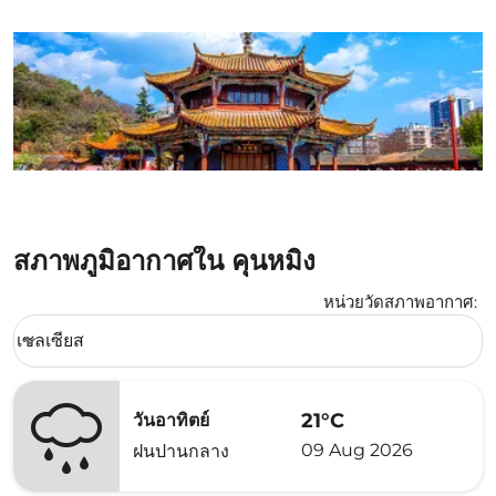
สภาพภูมิอากาศใน คุนหมิง
หน่วยวัดสภาพอากาศ
:
Weather unit option เซลเซียส Selected
เซลเซียส
keyboard_arrow_down
21°C
วันอาทิตย์
09 Aug 2026
ฝนปานกลาง