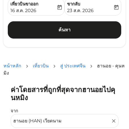
เที่ยวบินขาออก
ขากลับ
today
today
fc-booking-departure-date-aria-label
fc-booking-return-date-ari
16 ส.ค. 2026
23 ส.ค. 2026
ค้นหา
หน้าหลัก
เที่ยวบิน
สู่ ประเทศจีน
ฮานอย - คุนห
มิง
ค่าโดยสารที่ถูกที่สุดจากฮานอยไปคุ
ลองอัปเดตเส้นทางของคุณ (ต้นทางและ/หรือปลายทาง) หรือเลื
นหมิง
จาก
close