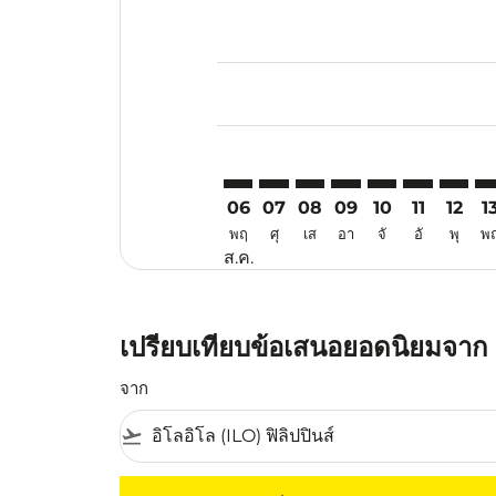
Displaying fares for สิงหาคม-202
ILO–PER: cmp-view-offers-discla
ILO–PER: cmp-view-offers-di
ILO–PER: cmp-view-offer
ILO–PER: cmp-view-o
ILO–PER: cmp-vi
ILO–PER: c
ILO–PE
IL
06
07
08
09
10
11
12
1
พฤ
ศุ
เส
อา
จั
อั
พุ
พ
ส.ค.
เปรียบเทียบข้อเสนอยอดนิยมจาก อิ
จาก
flight_takeoff
ไม่มีค่าโดยสารที่ตรงกับเกณฑ์การคัดกรองของค