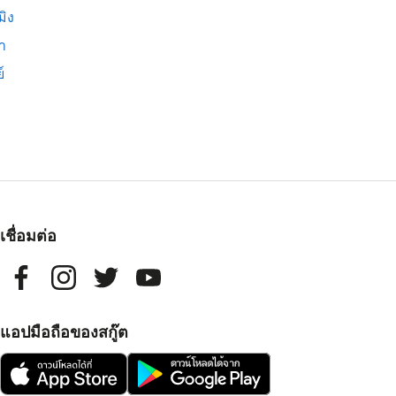
มิง
่า
์
เชื่อมต่อ
แอปมือถือของสกู๊ต