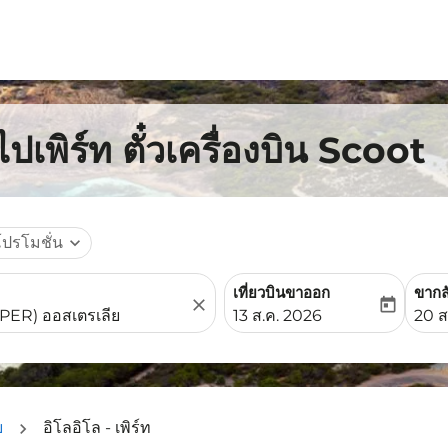
ปเพิร์ท ตั๋วเครื่องบิน Scoot
โปรโมชั่น
expand_more
เที่ยวบินขาออก
ขากล
close
today
fc-booking-departure-date-
fc-b
13 ส.ค. 2026
20 ส
ย
อิโลอิโล - เพิร์ท