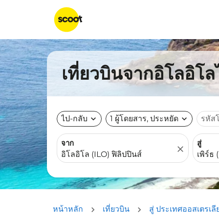
เที่ยวบินจากอิโลอิโลไ
ไป-กลับ
expand_more
1 ผู้โดยสาร, ประหยัด
expand_more
รหัส
จาก
สู่
close
หน้าหลัก
เที่ยวบิน
สู่ ประเทศออสเตรเลี