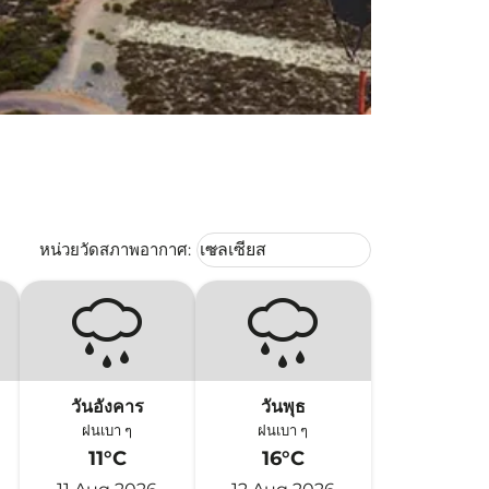
Weather unit option เซลเซียส Selec
หน่วยวัดสภาพอากาศ
:
เซลเซียส
keyboard_arrow_down
วันอังคาร
วันพุธ
ฝนเบา ๆ
ฝนเบา ๆ
11°C
16°C