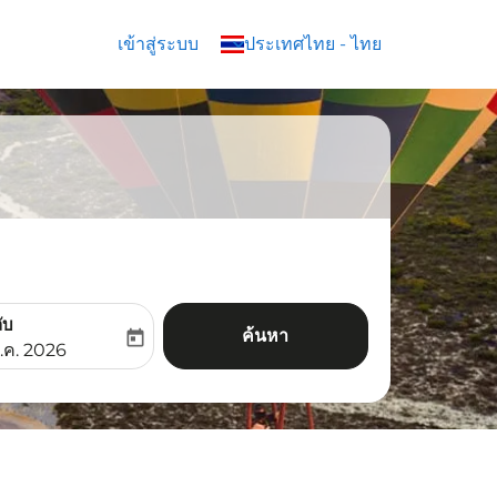
เข้าสู่ระบบ
keyboard_arrow_down
ประเทศไทย
-
ไทย
ับ
ค้นหา
today
aria-label
ooking-return-date-aria-label
.ค. 2026