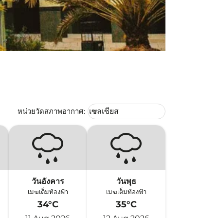
Weather unit option เซลเซียส Selec
หน่วยวัดสภาพอากาศ
:
เซลเซียส
keyboard_arrow_down
วันอังคาร
วันพุธ
เมฆเต็มท้องฟ้า
เมฆเต็มท้องฟ้า
34°C
35°C