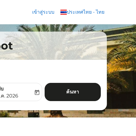
เข้าสู่ระบบ
keyboard_arrow_down
ประเทศไทย
-
ไทย
oot
ับ
ค้นหา
today
aria-label
ooking-return-date-aria-label
.ค. 2026