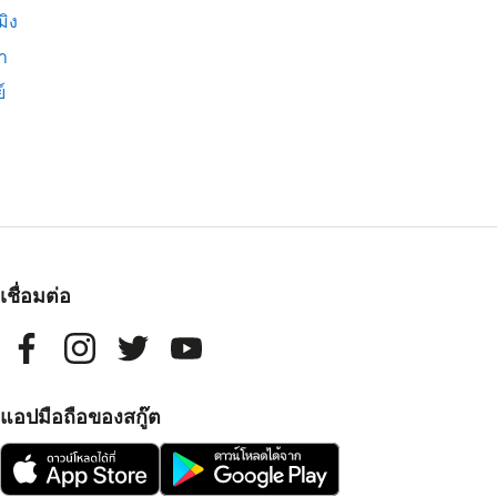
มิง
่า
์
เชื่อมต่อ
แอปมือถือของสกู๊ต