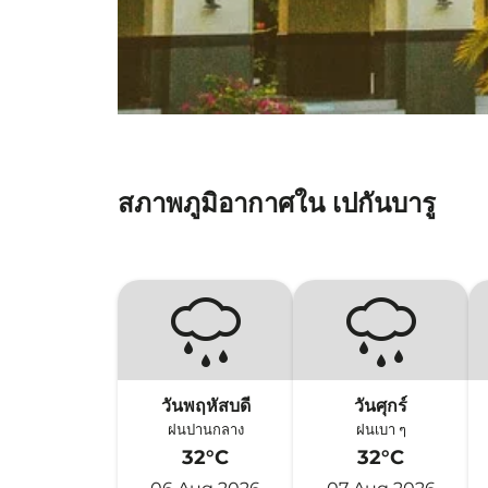
สภาพภูมิอากาศใน เปกันบารู
วันพฤหัสบดี
วันศุกร์
ฝนปานกลาง
ฝนเบา ๆ
32°C
32°C