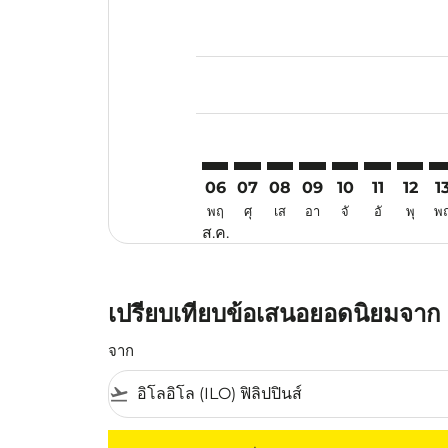
Displaying fares for สิงหาคม-202
ILO–PKU: cmp-view-offers-discla
ILO–PKU: cmp-view-offers-di
ILO–PKU: cmp-view-offer
ILO–PKU: cmp-view-o
ILO–PKU: cmp-v
ILO–PKU: c
ILO–PK
IL
06
07
08
09
10
11
12
1
พฤ
ศุ
เส
อา
จั
อั
พุ
พ
ส.ค.
เปรียบเทียบข้อเสนอยอดนิยมจาก อ
จาก
flight_takeoff
ไม่มีค่าโดยสารที่ตรงกับเกณฑ์การคัดกรองของค