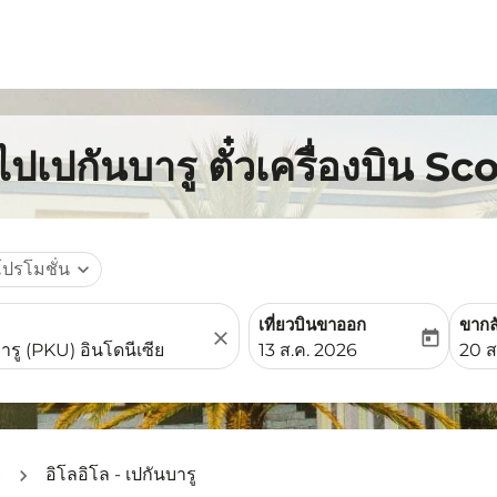
ไปเปกันบารู ตั๋วเครื่องบิน Sc
โปรโมชั่น
expand_more
เที่ยวบินขาออก
ขากล
close
today
fc-booking-departure-date-
fc-b
13 ส.ค. 2026
20 ส
ย
อิโลอิโล - เปกันบารู