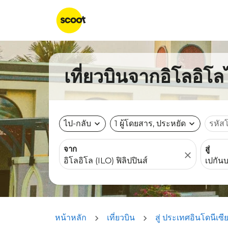
เที่ยวบินจากอิโลอิโล
ไป-กลับ
expand_more
1 ผู้โดยสาร, ประหยัด
expand_more
รหัส
จาก
สู่
close
หน้าหลัก
เที่ยวบิน
สู่ ประเทศอินโดนีเซี