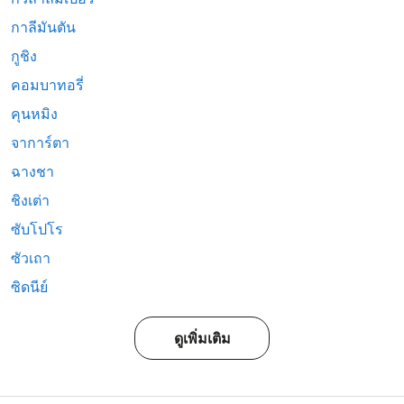
กาลีมันตัน
กูชิง
คอมบาทอรี่
คุนหมิง
จาการ์ตา
ฉางชา
ชิงเต่า
ซับโปโร
ซัวเถา
ซิดนีย์
ดูเพิ่มเติม