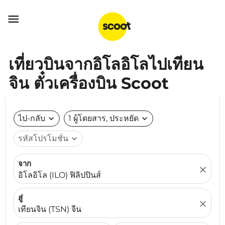

เที่ยวบินจากอิโลอิโลไปเทียน
จิน ตั๋วเครื่องบิน Scoot
ไป-กลับ
expand_more
1 ผู้โดยสาร, ประหยัด
expand_more
รหัสโปรโมชั่น
expand_more
จาก
close
อิโลอิโล (ILO) ฟิลิปปินส์
สู่
close
เทียนจิน (TSN) จีน