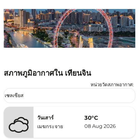
สภาพภูมิอากาศใน เทียนจิน
หน่วยวัดสภาพอากาศ
:
Weather unit option เซลเซียส Selected
เซลเซียส
keyboard_arrow_down
30°C
วันเสาร์
08 Aug 2026
เมฆกระจาย