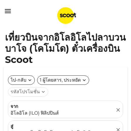

เที่ยวบินจากอิโลอิโลไปลาบวน
บาโจ (โคโมโด) ตั๋วเครื่องบิน
Scoot
ไป-กลับ
expand_more
1 ผู้โดยสาร, ประหยัด
expand_more
รหัสโปรโมชั่น
expand_more
จาก
close
อิโลอิโล (ILO) ฟิลิปปินส์
สู่
close