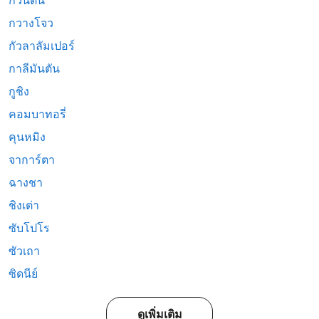
กวนตัน
กวางโจว
กัวลาลัมเปอร์
กาลีมันตัน
กูชิง
คอมบาทอรี่
คุนหมิง
จาการ์ตา
ฉางชา
ชิงเต่า
ซับโปโร
ซัวเถา
ซิดนีย์
ดูเพิ่มเติม