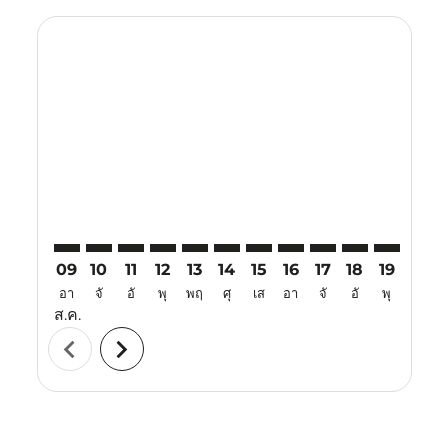
Displaying fares for สิงหาคม-2026
ILO–LBJ: cmp-view-offers-disclaimer. ค้นหาข้อเสนอ
ILO–LBJ: cmp-view-offers-disclaimer. ค้นหาข้อเส
ILO–LBJ: cmp-view-offers-disclaimer. ค้นหาข
ILO–LBJ: cmp-view-offers-disclaimer. ค้
ILO–LBJ: cmp-view-offers-disclaimer
ILO–LBJ: cmp-view-offers-discl
ILO–LBJ: cmp-view-offers-d
ILO–LBJ: cmp-view-offe
ILO–LBJ: cmp-view-
ILO–LBJ: cmp-v
ILO–LBJ: 
ILO–L
I
09
10
11
12
13
14
15
16
17
18
19
20
อา
จั
อั
พุ
พฤ
ศุ
เส
อา
จั
อั
พุ
พฤ
ส.ค.
chevron_left
chevron_right