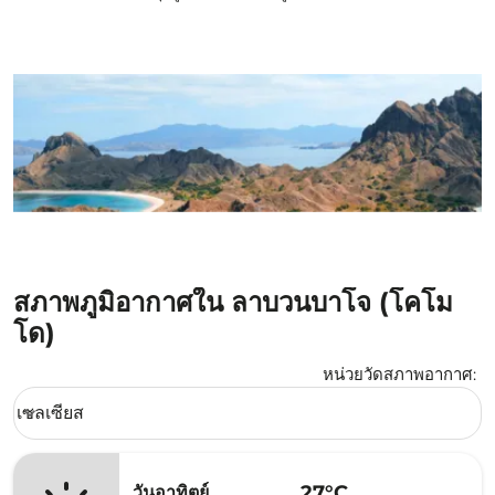
สภาพภูมิอากาศใน ลาบวนบาโจ (โคโม
โด)
หน่วยวัดสภาพอากาศ
:
Weather unit option เซลเซียส Selected
เซลเซียส
keyboard_arrow_down
27°C
วันอาทิตย์