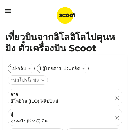

เที่ยวบินจากอิโลอิโลไปคุนห
มิง ตั๋วเครื่องบิน Scoot
ไป-กลับ
expand_more
1 ผู้โดยสาร, ประหยัด
expand_more
รหัสโปรโมชั่น
expand_more
จาก
close
อิโลอิโล (ILO) ฟิลิปปินส์
สู่
close
คุนหมิง (KMG) จีน