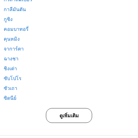
กาลีมันตัน
กูชิง
คอมบาทอรี่
คุนหมิง
จาการ์ตา
ฉางชา
ชิงเต่า
ซับโปโร
ซัวเถา
ซิดนีย์
ดูเพิ่มเติม