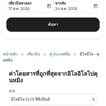
เที่ยวบินขาออก
ขากลับ
today
today
fc-booking-departure-date-aria-label
fc-booking-return-date-ari
17 ส.ค. 2026
24 ส.ค. 2026
ค้นหา
หน้าหลัก
เที่ยวบิน
สู่ ประเทศจีน
อิโลอิโล - คุ
นหมิง
ค่าโดยสารที่ถูกที่สุดจากอิโลอิโลไปคุ
ลองอัปเดตเส้นทางของคุณ (ต้นทางและ/หรือปลายทาง) หรือเลื
นหมิง
จาก
close