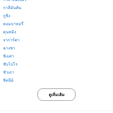
กาลีมันตัน
กูชิง
คอมบาทอรี่
คุนหมิง
จาการ์ตา
ฉางชา
ชิงเต่า
ซับโปโร
ซัวเถา
ซิดนีย์
ดูเพิ่มเติม