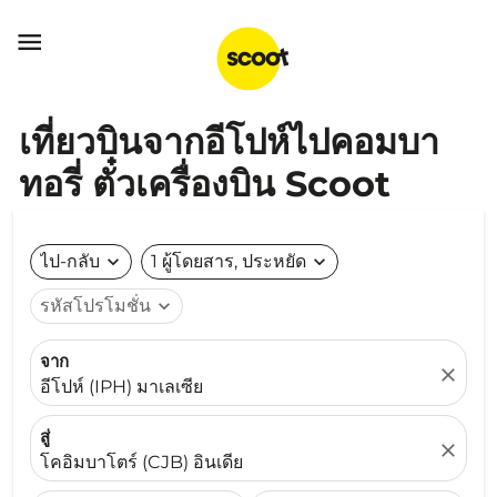

เที่ยวบินจากอีโปห์ไปคอมบา
ทอรี่ ตั๋วเครื่องบิน Scoot
ไป-กลับ
expand_more
1 ผู้โดยสาร, ประหยัด
expand_more
รหัสโปรโมชั่น
expand_more
จาก
close
อีโปห์ (IPH) มาเลเซีย
สู่
close
โคอิมบาโตร์ (CJB) อินเดีย