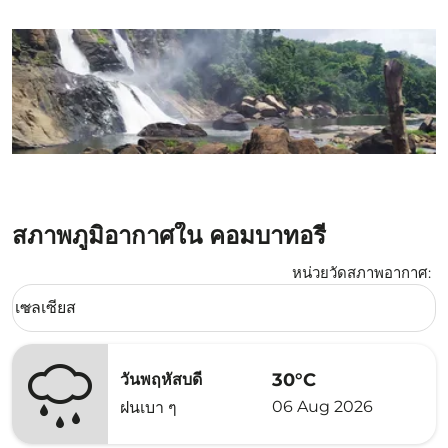
สภาพภูมิอากาศใน คอมบาทอรี่
หน่วยวัดสภาพอากาศ
:
Weather unit option เซลเซียส Selected
เซลเซียส
keyboard_arrow_down
30°C
วันพฤหัสบดี
06 Aug 2026
ฝนเบา ๆ