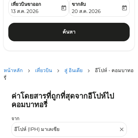
เที่ยวบินขาออก
ขากลับ
today
today
fc-booking-departure-date-aria-label
fc-booking-return-date-ari
13 ส.ค. 2026
20 ส.ค. 2026
ค้นหา
หน้าหลัก
เที่ยวบิน
สู่ อินเดีย
อีโปห์ - คอมบาทอ
รี่
ค่าโดยสารที่ถูกที่สุดจากอีโปห์ไป
ลองอัปเดตเส้นทางของคุณ (ต้นทางและ/หรือปลายทาง) หรือเลื
คอมบาทอรี่
จาก
close