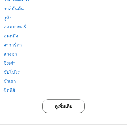
กาลีมันตัน
กูชิง
คอมบาทอรี่
คุนหมิง
จาการ์ตา
ฉางชา
ชิงเต่า
ซับโปโร
ซัวเถา
ซิดนีย์
ดูเพิ่มเติม