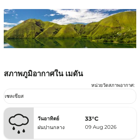
สภาพภูมิอากาศใน เมดัน
หน่วยวัดสภาพอากาศ
:
Weather unit option เซลเซียส Selected
เซลเซียส
keyboard_arrow_down
33°C
วันอาทิตย์
09 Aug 2026
ฝนปานกลาง