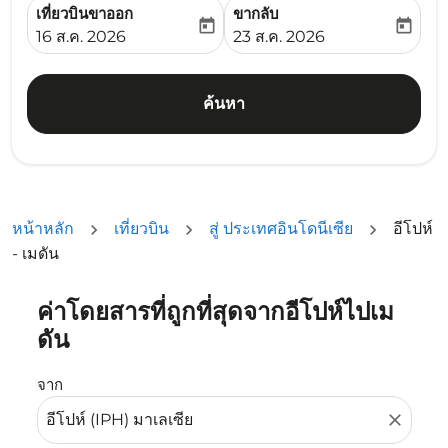
เที่ยวบินขาออก
ขากลับ
today
today
fc-booking-departure-date-aria-label
fc-booking-return-date-ari
16 ส.ค. 2026
23 ส.ค. 2026
ค้นหา
หน้าหลัก
เที่ยวบิน
สู่ ประเทศอินโดนีเซีย
อีโปห์
- เมดัน
ค่าโดยสารที่ถูกที่สุดจากอีโปห์ไปเม
ลองอัปเดตเส้นทางของคุณ (ต้นทางและ/หรือปลายทาง) หรือเลื
ดัน
จาก
close