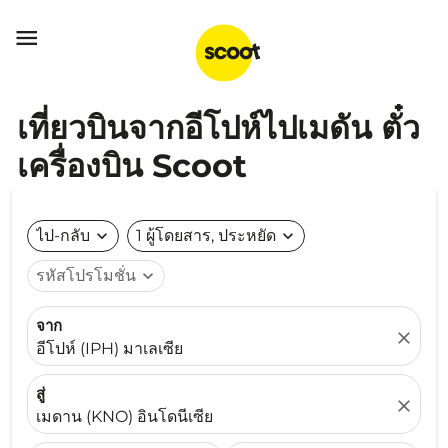

เที่ยวบินจากอีโปห์ไปเมดัน ตั๋ว
เครื่องบิน Scoot
ไป-กลับ
expand_more
1 ผู้โดยสาร, ประหยัด
expand_more
รหัสโปรโมชั่น
expand_more
จาก
close
อีโปห์ (IPH) มาเลเซีย
สู่
close
เมดาน (KNO) อินโดนีเซีย