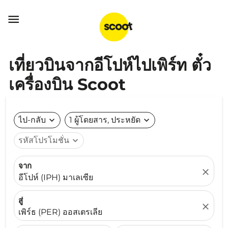

เที่ยวบินจากอีโปห์ไปเพิร์ท ตั๋ว
เครื่องบิน Scoot
ไป-กลับ
expand_more
1 ผู้โดยสาร, ประหยัด
expand_more
รหัสโปรโมชั่น
expand_more
จาก
close
อีโปห์ (IPH) มาเลเซีย
สู่
close
เพิร์ธ (PER) ออสเตรเลีย