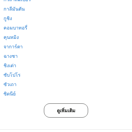
กาลีมันตัน
กูชิง
คอมบาทอรี่
คุนหมิง
จาการ์ตา
ฉางชา
ชิงเต่า
ซับโปโร
ซัวเถา
ซิดนีย์
ดูเพิ่มเติม