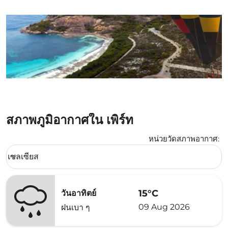
สภาพภูมิอากาศใน เพิร์ท
หน่วยวัดสภาพอากาศ
:
Weather unit option เซลเซียส Selected
เซลเซียส
keyboard_arrow_down
15°C
วันอาทิตย์
09 Aug 2026
ฝนเบา ๆ