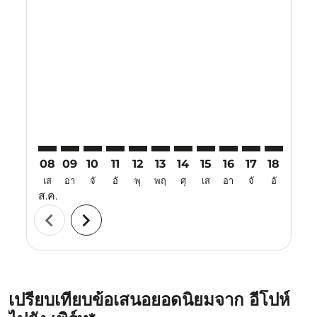
Displaying fares for สิงหาคม-2026
IPH–PER: cmp-view-offers-disclaimer. ค้นหาข้อเสนอ
IPH–PER: cmp-view-offers-disclaimer. ค้นหาข้อเ
IPH–PER: cmp-view-offers-disclaimer. ค้นหา
IPH–PER: cmp-view-offers-disclaimer. ค
IPH–PER: cmp-view-offers-disclaime
IPH–PER: cmp-view-offers-discl
IPH–PER: cmp-view-offers-d
IPH–PER: cmp-view-offe
IPH–PER: cmp-view
IPH–PER: cmp-
IPH–PER: 
IPH–P
I
08
09
10
11
12
13
14
15
16
17
18
19
เส
อา
จั
อั
พุ
พฤ
ศุ
เส
อา
จั
อั
พุ
ส.ค.
chevron_left
chevron_right
เปรียบเทียบข้อเสนอยอดนิยมจาก อีโปห์