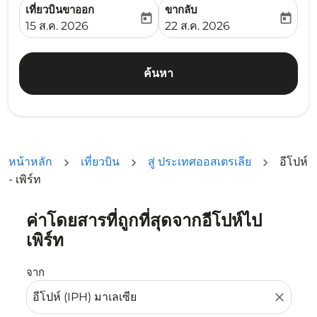
เที่ยวบินขาออก
ขากลับ
today
today
fc-booking-departure-date-aria-label
fc-booking-return-date-ari
15 ส.ค. 2026
22 ส.ค. 2026
ค้นหา
หน้าหลัก
เที่ยวบิน
สู่ ประเทศออสเตรเลีย
อีโปห์
- เพิร์ท
ค่าโดยสารที่ถูกที่สุดจากอีโปห์ไป
ลองอัปเดตเส้นทางของคุณ (ต้นทางและ/หรือปลายทาง) หรือเลื
เพิร์ท
จาก
close