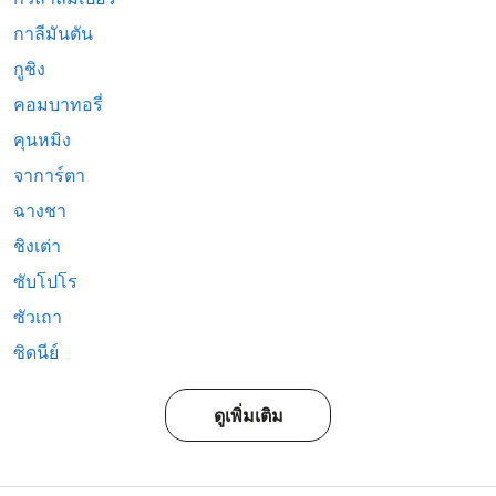
กาลีมันตัน
กูชิง
คอมบาทอรี่
คุนหมิง
จาการ์ตา
ฉางชา
ชิงเต่า
ซับโปโร
ซัวเถา
ซิดนีย์
ดูเพิ่มเติม