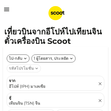

เที่ยวบินจากอีโปห์ไปเทียนจิน
ตั๋วเครื่องบิน Scoot
ไป-กลับ
expand_more
1 ผู้โดยสาร, ประหยัด
expand_more
รหัสโปรโมชั่น
expand_more
จาก
close
อีโปห์ (IPH) มาเลเซีย
สู่
close
เทียนจิน (TSN) จีน