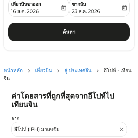
เที่ยวบินขาออก
ขากลับ
today
today
fc-booking-departure-date-aria-label
fc-booking-return-date-ari
16 ส.ค. 2026
23 ส.ค. 2026
ค้นหา
หน้าหลัก
เที่ยวบิน
สู่ ประเทศจีน
อีโปห์ - เทียน
จิน
ค่าโดยสารที่ถูกที่สุดจากอีโปห์ไป
ลองอัปเดตเส้นทางของคุณ (ต้นทางและ/หรือปลายทาง) หรือเลื
เทียนจิน
จาก
close