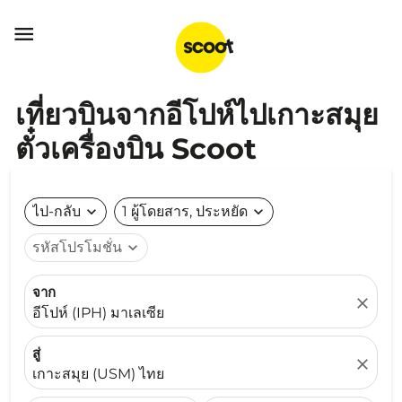

เที่ยวบินจากอีโปห์ไปเกาะสมุย
ตั๋วเครื่องบิน Scoot
ไป-กลับ
expand_more
1 ผู้โดยสาร, ประหยัด
expand_more
รหัสโปรโมชั่น
expand_more
จาก
close
อีโปห์ (IPH) มาเลเซีย
สู่
close
เกาะสมุย (USM) ไทย