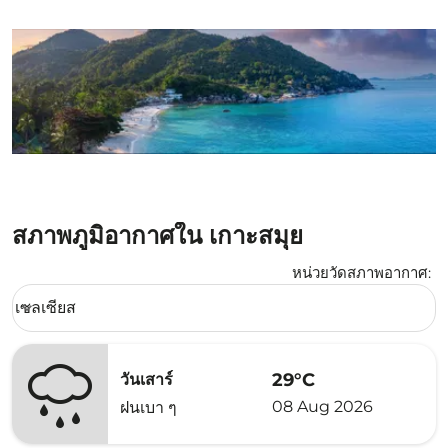
สภาพภูมิอากาศใน เกาะสมุย
หน่วยวัดสภาพอากาศ
:
Weather unit option เซลเซียส Selected
เซลเซียส
keyboard_arrow_down
29°C
วันเสาร์
08 Aug 2026
ฝนเบา ๆ