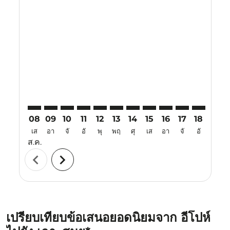
Displaying fares for สิงหาคม-2026
IPH–USM: cmp-view-offers-disclaimer. ค้นหาข้อเสนอ
IPH–USM: cmp-view-offers-disclaimer. ค้นหาข้อ
IPH–USM: cmp-view-offers-disclaimer. ค้นห
IPH–USM: cmp-view-offers-disclaimer. 
IPH–USM: cmp-view-offers-disclaim
IPH–USM: cmp-view-offers-disc
IPH–USM: cmp-view-offers-
IPH–USM: cmp-view-off
IPH–USM: cmp-view
IPH–USM: cmp-
IPH–USM: 
IPH–U
I
08
09
10
11
12
13
14
15
16
17
18
19
เส
อา
จั
อั
พุ
พฤ
ศุ
เส
อา
จั
อั
พุ
ส.ค.
chevron_left
chevron_right
เปรียบเทียบข้อเสนอยอดนิยมจาก อีโปห์