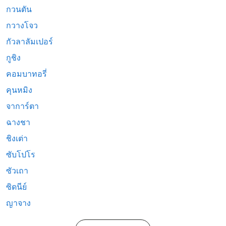
กวนตัน
กวางโจว
กัวลาลัมเปอร์
กูชิง
คอมบาทอรี่
คุนหมิง
จาการ์ตา
ฉางชา
ชิงเต่า
ซับโปโร
ซัวเถา
ซิดนีย์
ญาจาง