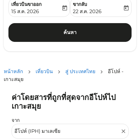
เที่ยวบินขาออก
ขากลับ
today
today
fc-booking-departure-date-aria-label
fc-booking-return-date-ari
15 ส.ค. 2026
22 ส.ค. 2026
ค้นหา
หน้าหลัก
เที่ยวบิน
สู่ ประเทศไทย
อีโปห์ -
เกาะสมุย
ค่าโดยสารที่ถูกที่สุดจากอีโปห์ไป
ลองอัปเดตเส้นทางของคุณ (ต้นทางและ/หรือปลายทาง) หรือเลื
เกาะสมุย
จาก
close