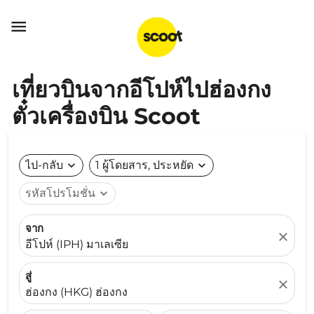

เที่ยวบินจากอีโปห์ไปฮ่องกง
ตั๋วเครื่องบิน Scoot
ไป-กลับ
expand_more
1 ผู้โดยสาร, ประหยัด
expand_more
รหัสโปรโมชั่น
expand_more
จาก
close
อีโปห์ (IPH) มาเลเซีย
สู่
close
ฮ่องกง (HKG) ฮ่องกง