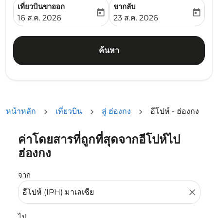
เที่ยวบินขาออก
ขากลับ
today
today
fc-booking-departure-date-aria-label
fc-booking-return-date-ari
16 ส.ค. 2026
23 ส.ค. 2026
ค้นหา
หน้าหลัก
เที่ยวบิน
สู่ ฮ่องกง
อีโปห์ - ฮ่องกง
ค่าโดยสารที่ถูกที่สุดจากอีโปห์ไป
ลองอัปเดตเส้นทางของคุณ (ต้นทางและ/หรือปลายทาง) หรือเลื
ฮ่องกง
จาก
close
ไป