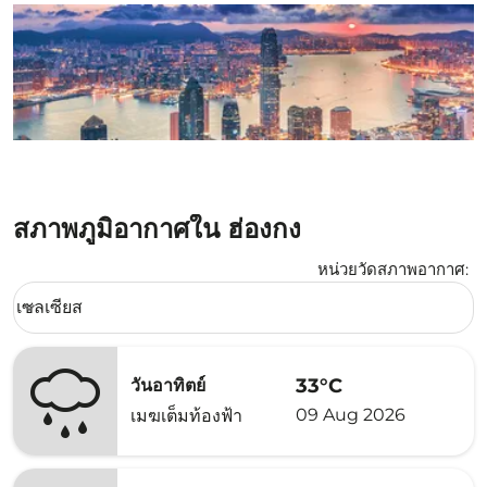
สภาพภูมิอากาศใน ฮ่องกง
หน่วยวัดสภาพอากาศ
:
Weather unit option เซลเซียส Selected
เซลเซียส
keyboard_arrow_down
33°C
วันอาทิตย์
09 Aug 2026
เมฆเต็มท้องฟ้า