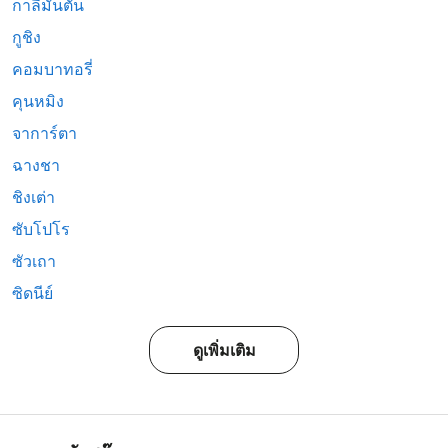
กาลีมันตัน
กูชิง
คอมบาทอรี่
คุนหมิง
จาการ์ตา
ฉางชา
ชิงเต่า
ซับโปโร
ซัวเถา
ซิดนีย์
ดูเพิ่มเติม