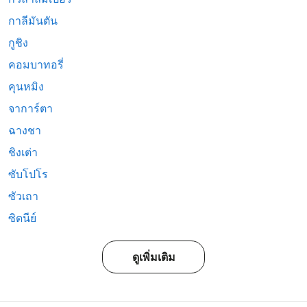
กาลีมันตัน
กูชิง
คอมบาทอรี่
คุนหมิง
จาการ์ตา
ฉางชา
ชิงเต่า
ซับโปโร
ซัวเถา
ซิดนีย์
ดูเพิ่มเติม