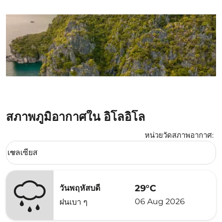
สภาพภูมิอากาศใน อิโลอิโล
หน่วยวัดสภาพอากาศ
:
Weather unit option เซลเซียส Selected
เซลเซียส
keyboard_arrow_down
29°C
วันพฤหัสบดี
06 Aug 2026
ฝนเบา ๆ