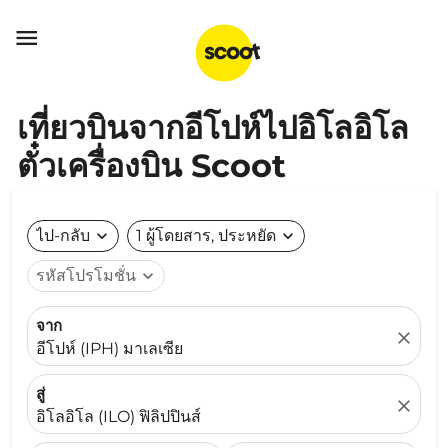

เที่ยวบินจากอีโปห์ไปอิโลอิโล
ตั๋วเครื่องบิน Scoot
ไป-กลับ
expand_more
1 ผู้โดยสาร, ประหยัด
expand_more
รหัสโปรโมชั่น
expand_more
จาก
close
อีโปห์ (IPH) มาเลเซีย
สู่
close
อิโลอิโล (ILO) ฟิลิปปินส์