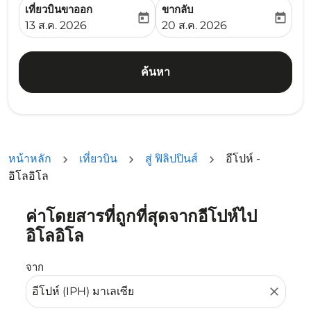
เที่ยวบินขาออก
ขากลับ
today
today
fc-booking-departure-date-aria-label
fc-booking-return-date-ari
13 ส.ค. 2026
20 ส.ค. 2026
ค้นหา
หน้าหลัก
เที่ยวบิน
สู่ ฟิลิปปินส์
อีโปห์ -
อิโลอิโล
ค่าโดยสารที่ถูกที่สุดจากอีโปห์ไป
ลองอัปเดตเส้นทางของคุณ (ต้นทางและ/หรือปลายทาง) หรือเลื
อิโลอิโล
จาก
close