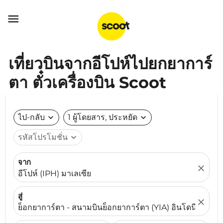

เที่ยวบินจากอีโปห์ไปยกยาการ์
ตา ตั๋วเครื่องบิน Scoot
ไป-กลับ
expand_more
1 ผู้โดยสาร, ประหยัด
expand_more
รหัสโปรโมชั่น
expand_more
จาก
close
อีโปห์ (IPH) มาเลเซีย
สู่
close
ย็อกยาการ์ตา - สนามบินย็อกยาการ์ตา (YIA) อินโดนีเซีย