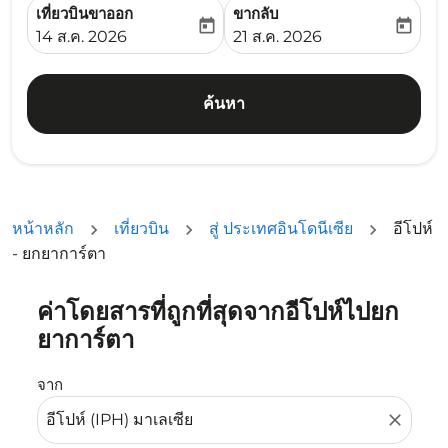
เที่ยวบินขาออก
ขากลับ
today
today
fc-booking-departure-date-aria-label
fc-booking-return-date-ari
14 ส.ค. 2026
21 ส.ค. 2026
ค้นหา
หน้าหลัก
เที่ยวบิน
สู่ ประเทศอินโดนีเซีย
อีโปห์
- ยกยาการ์ตา
ค่าโดยสารที่ถูกที่สุดจากอีโปห์ไปยก
ลองอัปเดตเส้นทางของคุณ (ต้นทางและ/หรือปลายทาง) หรือเลื
ยาการ์ตา
จาก
close