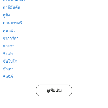
กาลีมันตัน
กูชิง
คอมบาทอรี่
คุนหมิง
จาการ์ตา
ฉางชา
ชิงเต่า
ซับโปโร
ซัวเถา
ซิดนีย์
ดูเพิ่มเติม