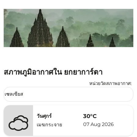
สภาพภูมิอากาศใน ยกยาการ์ตา
หน่วยวัดสภาพอากาศ
:
Weather unit option เซลเซียส Selected
เซลเซียส
keyboard_arrow_down
30°C
วันศุกร์
07 Aug 2026
เมฆกระจาย