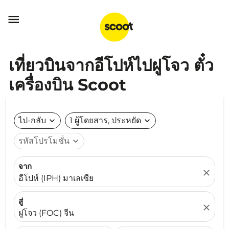

เที่ยวบินจากอีโปห์ไปฝูโจว ตั๋ว
เครื่องบิน Scoot
ไป-กลับ
expand_more
1 ผู้โดยสาร, ประหยัด
expand_more
รหัสโปรโมชั่น
expand_more
จาก
close
อีโปห์ (IPH) มาเลเซีย
สู่
close
ฝูโจว (FOC) จีน