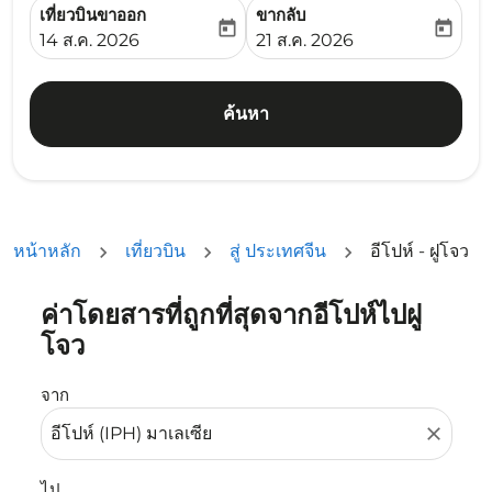
เที่ยวบินขาออก
ขากลับ
today
today
fc-booking-departure-date-aria-label
fc-booking-return-date-ari
14 ส.ค. 2026
21 ส.ค. 2026
ค้นหา
หน้าหลัก
เที่ยวบิน
สู่ ประเทศจีน
อีโปห์ - ฝูโจว
ค่าโดยสารที่ถูกที่สุดจากอีโปห์ไปฝู
ลองอัปเดตเส้นทางของคุณ (ต้นทางและ/หรือปลายทาง) หรือเลื
โจว
จาก
close
ไป