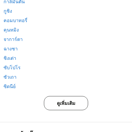
กาลีมันตัน
กูชิง
คอมบาทอรี่
คุนหมิง
จาการ์ตา
ฉางชา
ชิงเต่า
ซับโปโร
ซัวเถา
ซิดนีย์
ดูเพิ่มเติม