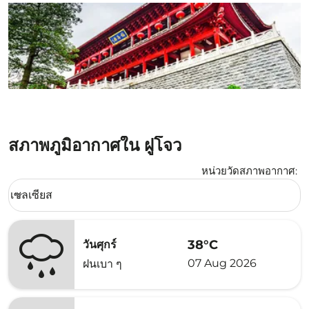
สภาพภูมิอากาศใน ฝูโจว
หน่วยวัดสภาพอากาศ
:
Weather unit option เซลเซียส Selected
เซลเซียส
keyboard_arrow_down
38°C
วันศุกร์
07 Aug 2026
ฝนเบา ๆ