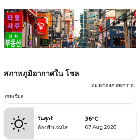
สภาพภูมิอากาศใน โซล
หน่วยวัดสภาพอากาศ
:
Weather unit option เซลเซียส Selected
เซลเซียส
keyboard_arrow_down
36°C
วันศุกร์
07 Aug 2026
ท้องฟ้าแจ่มใส