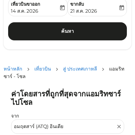
เที่ยวบินขาออก
ขากลับ
today
today
fc-booking-departure-date-aria-label
fc-booking-return-date-ari
14 ส.ค. 2026
21 ส.ค. 2026
ค้นหา
หน้าหลัก
เที่ยวบิน
สู่ ประเทศเกาหลี
แอมริท
ซาร์ - โซล
ค่าโดยสารที่ถูกที่สุดจากแอมริทซาร์
ลองอัปเดตเส้นทางของคุณ (ต้นทางและ/หรือปลายทาง) หรือเลื
ไปโซล
จาก
close