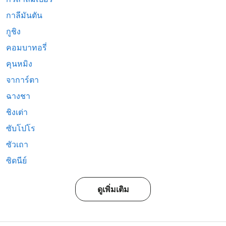
กาลีมันตัน
กูชิง
คอมบาทอรี่
คุนหมิง
จาการ์ตา
ฉางชา
ชิงเต่า
ซับโปโร
ซัวเถา
ซิดนีย์
ดูเพิ่มเติม