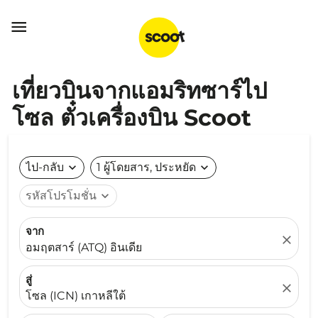

เที่ยวบินจากแอมริทซาร์ไป
โซล ตั๋วเครื่องบิน Scoot
ไป-กลับ
expand_more
1 ผู้โดยสาร, ประหยัด
expand_more
รหัสโปรโมชั่น
expand_more
จาก
close
อมฤตสาร์ (ATQ) อินเดีย
สู่
close
โซล (ICN) เกาหลีใต้