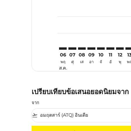
Displaying fares for สิงหาคม-202
ATQ–VTE: cmp-view-offers-discla
ATQ–VTE: cmp-view-offers-di
ATQ–VTE: cmp-view-offer
ATQ–VTE: cmp-view-o
ATQ–VTE: cmp-v
ATQ–VTE: c
ATQ–VT
AT
06
07
08
09
10
11
12
1
พฤ
ศุ
เส
อา
จั
อั
พุ
พ
ส.ค.
เปรียบเทียบข้อเสนอยอดนิยมจาก แ
จาก
flight_takeoff
ไม่มีค่าโดยสารที่ตรงกับเกณฑ์การคัดกรองของค