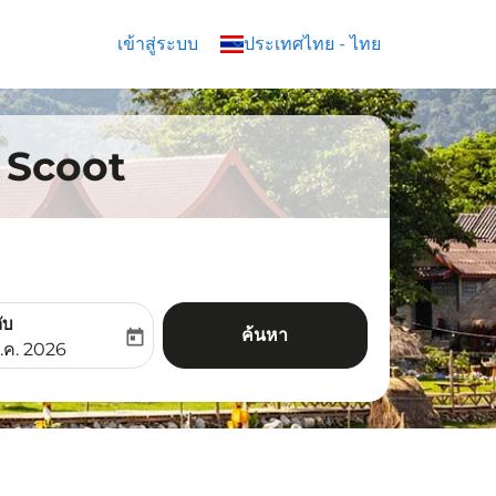
เข้าสู่ระบบ
keyboard_arrow_down
ประเทศไทย
-
ไทย
ิน Scoot
ับ
ค้นหา
today
aria-label
ooking-return-date-aria-label
.ค. 2026