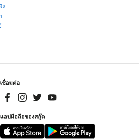
มิง
่า
์
เชื่อมต่อ
แอปมือถือของสกู๊ต