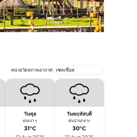
Weather unit option เซลเซียส Selec
หน่วยวัดสภาพอากาศ
:
เซลเซียส
keyboard_arrow_down
วันพุธ
วันพฤหัสบดี
ฝนเบา ๆ
ฝนปานกลาง
31°C
30°C