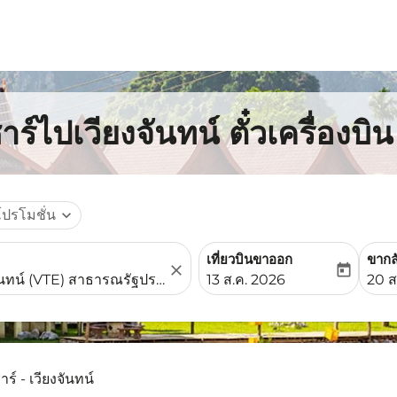
ร์ไปเวียงจันทน์ ตั๋วเครื่องบ
โปรโมชั่น
expand_more
เที่ยวบินขาออก
ขากล
close
today
fc-booking-departure-date-
fc-b
13 ส.ค. 2026
20 ส
ร์ - เวียงจันทน์