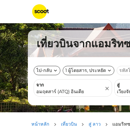
เที่ยวบินจากแอมริทซา
ไป-กลับ
expand_more
1 ผู้โดยสาร, ประหยัด
expand_more
รหัส
จาก
สู่
close
หน้าหลัก
เที่ยวบิน
สู่ ลาว
แอมริทซา