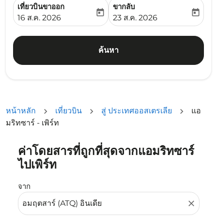
เที่ยวบินขาออก
ขากลับ
today
today
fc-booking-departure-date-aria-label
fc-booking-return-date-ari
16 ส.ค. 2026
23 ส.ค. 2026
ค้นหา
หน้าหลัก
เที่ยวบิน
สู่ ประเทศออสเตรเลีย
แอ
มริทซาร์ - เพิร์ท
ค่าโดยสารที่ถูกที่สุดจากแอมริทซาร์
ลองอัปเดตเส้นทางของคุณ (ต้นทางและ/หรือปลายทาง) หรือเลื
ไปเพิร์ท
จาก
close