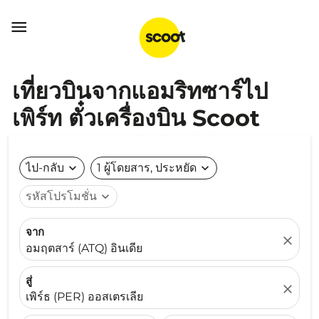

เที่ยวบินจากแอมริทซาร์ไป
เพิร์ท ตั๋วเครื่องบิน Scoot
ไป-กลับ
expand_more
1 ผู้โดยสาร, ประหยัด
expand_more
รหัสโปรโมชั่น
expand_more
จาก
close
อมฤตสาร์ (ATQ) อินเดีย
สู่
close
เพิร์ธ (PER) ออสเตรเลีย