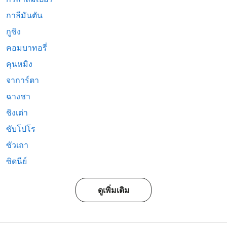
กาลีมันตัน
กูชิง
คอมบาทอรี่
คุนหมิง
จาการ์ตา
ฉางชา
ชิงเต่า
ซับโปโร
ซัวเถา
ซิดนีย์
ดูเพิ่มเติม