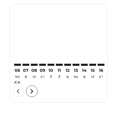
Displaying fares for สิงหาคม-2026
ATQ–TJQ: cmp-view-offers-disclaimer. ค้นหาข้อเสนอ
ATQ–TJQ: cmp-view-offers-disclaimer. ค้นหาข้อเ
ATQ–TJQ: cmp-view-offers-disclaimer. ค้นหา
ATQ–TJQ: cmp-view-offers-disclaimer. ค
ATQ–TJQ: cmp-view-offers-disclaime
ATQ–TJQ: cmp-view-offers-discl
ATQ–TJQ: cmp-view-offers-d
ATQ–TJQ: cmp-view-offe
ATQ–TJQ: cmp-view
ATQ–TJQ: cmp-
ATQ–TJQ: 
ATQ–T
A
06
07
08
09
10
11
12
13
14
15
16
17
พฤ
ศุ
เส
อา
จั
อั
พุ
พฤ
ศุ
เส
อา
จั
ส.ค.
chevron_left
chevron_right