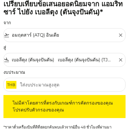
เปรียบเทียบข้อเสนอยอดนิยมจาก แอมริท
ซาร์ ไปยัง เบอลีตุง (ตันจุงปันดัน)*
จาก
flight_takeoff
close
สู่
flight_land
close
งบประมาณ
THB
ไม่มีค่าโดยสารที่ตรงกับเกณฑ์การคัดกรองของคุณ โปรดปรับต
ไม่มีค่าโดยสารที่ตรงกับเกณฑ์การคัดกรองของคุณ
โปรดปรับตัวกรองของคุณ
*ราคาตั๋วเครื่องบินที่ดีที่สุดถูกค้นพบแล้วจากผู้อื่น 48 ชั่วโมงที่ผ่านมา