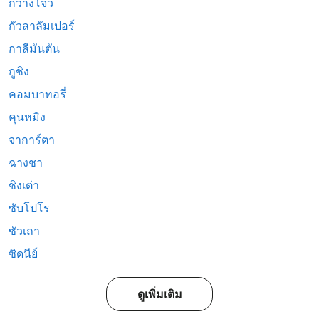
กวางโจว
กัวลาลัมเปอร์
กาลีมันตัน
กูชิง
คอมบาทอรี่
คุนหมิง
จาการ์ตา
ฉางชา
ชิงเต่า
ซับโปโร
ซัวเถา
ซิดนีย์
ดูเพิ่มเติม