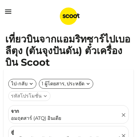

เที่ยวบินจากแอมริทซาร์ไปเบอ
ลีตุง (ตันจุงปันดัน) ตั๋วเครื่อง
บิน Scoot
ไป-กลับ
expand_more
1 ผู้โดยสาร, ประหยัด
expand_more
รหัสโปรโมชั่น
expand_more
จาก
close
อมฤตสาร์ (ATQ) อินเดีย
สู่
close