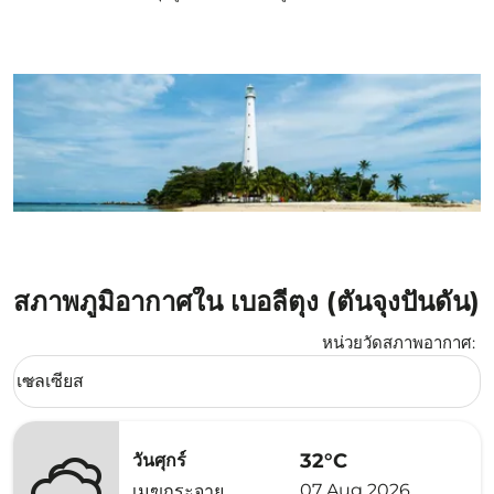
สภาพภูมิอากาศใน เบอลีตุง (ตันจุงปันดัน)
หน่วยวัดสภาพอากาศ
:
Weather unit option เซลเซียส Selected
เซลเซียส
keyboard_arrow_down
32°C
วันศุกร์
07 Aug 2026
เมฆกระจาย