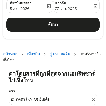
เที่ยวบินขาออก
ขากลับ
today
today
fc-booking-departure-date-aria-label
fc-booking-return-date-ari
15 ส.ค. 2026
22 ส.ค. 2026
ค้นหา
หน้าหลัก
เที่ยวบิน
สู่ ประเทศจีน
แอมริทซาร์ -
เจิ้งโจว
ค่าโดยสารที่ถูกที่สุดจากแอมริทซาร์
ลองอัปเดตเส้นทางของคุณ (ต้นทางและ/หรือปลายทาง) หรือเลื
ไปเจิ้งโจว
จาก
close