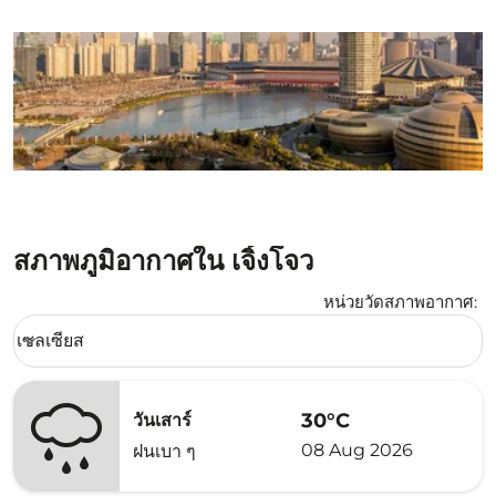
สภาพภูมิอากาศใน เจิ้งโจว
หน่วยวัดสภาพอากาศ
:
Weather unit option เซลเซียส Selected
เซลเซียส
keyboard_arrow_down
30°C
วันเสาร์
08 Aug 2026
ฝนเบา ๆ