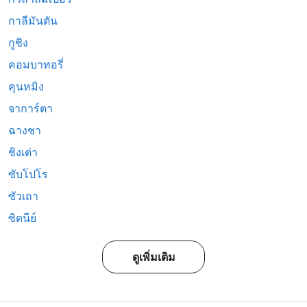
กาลีมันตัน
กูชิง
คอมบาทอรี่
คุนหมิง
จาการ์ตา
ฉางชา
ชิงเต่า
ซับโปโร
ซัวเถา
ซิดนีย์
ดูเพิ่มเติม