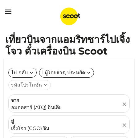

เที่ยวบินจากแอมริทซาร์ไปเจิ้ง
โจว ตั๋วเครื่องบิน Scoot
ไป-กลับ
expand_more
1 ผู้โดยสาร, ประหยัด
expand_more
รหัสโปรโมชั่น
expand_more
จาก
close
อมฤตสาร์ (ATQ) อินเดีย
สู่
close
เจิ้งโจว (CGO) จีน