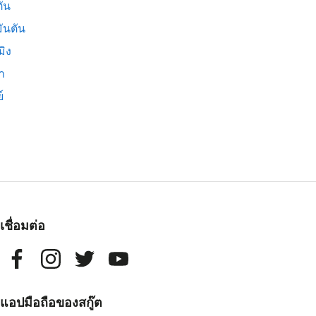
ัน
ันตัน
มิง
่า
์
เชื่อมต่อ
แอปมือถือของสกู๊ต