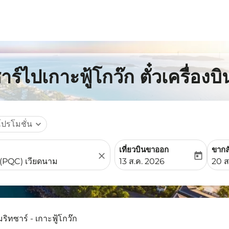
ร์ไปเกาะฟู้โกว๊ก ตั๋วเครื่อง
โปรโมชั่น
expand_more
เที่ยวบินขาออก
ขากล
close
today
fc-booking-departure-date-
fc-b
13 ส.ค. 2026
20 ส
ริทซาร์ - เกาะฟู้โกว๊ก