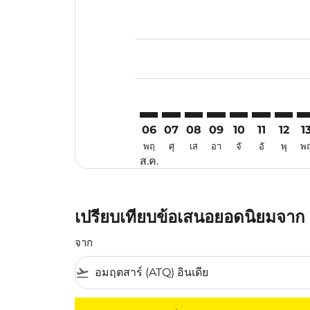
Displaying fares for สิงหาคม-202
ATQ–PQC: cmp-view-offers-discla
ATQ–PQC: cmp-view-offers-di
ATQ–PQC: cmp-view-offe
ATQ–PQC: cmp-view-
ATQ–PQC: cmp-v
ATQ–PQC: c
ATQ–PQ
AT
06
07
08
09
10
11
12
1
พฤ
ศุ
เส
อา
จั
อั
พุ
พ
ส.ค.
เปรียบเทียบข้อเสนอยอดนิยมจาก แ
จาก
flight_takeoff
ไม่มีค่าโดยสารที่ตรงกับเกณฑ์การคัดกรองของค