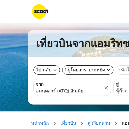
เที่ยวบินจากแอมริทซา
ไป-กลับ
expand_more
1 ผู้โดยสาร, ประหยัด
expand_more
รหัส
จาก
สู่
close
หน้าหลัก
เที่ยวบิน
สู่ เวียดนาม
แอม