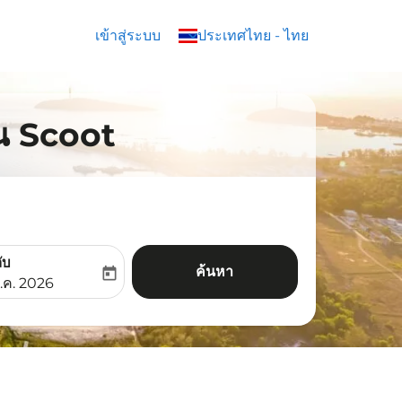
เข้าสู่ระบบ
keyboard_arrow_down
ประเทศไทย
-
ไทย
บิน Scoot
ับ
ค้นหา
today
aria-label
ooking-return-date-aria-label
.ค. 2026