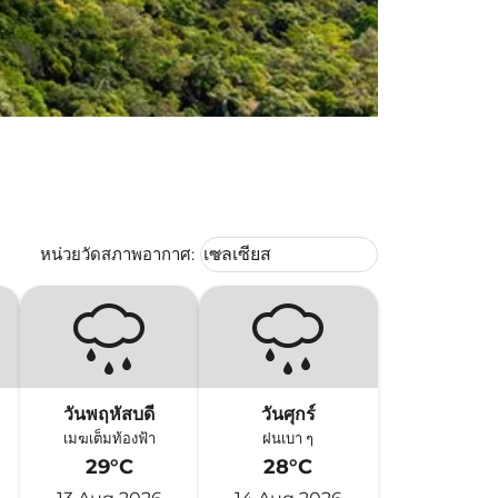
Weather unit option เซลเซียส Selec
หน่วยวัดสภาพอากาศ
:
เซลเซียส
keyboard_arrow_down
วันพฤหัสบดี
วันศุกร์
เมฆเต็มท้องฟ้า
ฝนเบา ๆ
29°C
28°C