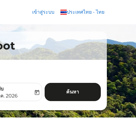
เข้าสู่ระบบ
keyboard_arrow_down
ประเทศไทย
-
ไทย
coot
ับ
ค้นหา
today
aria-label
ooking-return-date-aria-label
.ค. 2026