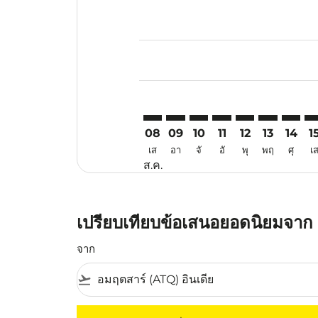
Displaying fares for สิงหาคม-202
ATQ–LGK: cmp-view-offers-discla
ATQ–LGK: cmp-view-offers-di
ATQ–LGK: cmp-view-offer
ATQ–LGK: cmp-view-
ATQ–LGK: cmp-v
ATQ–LGK: c
ATQ–LG
AT
08
09
10
11
12
13
14
1
เส
อา
จั
อั
พุ
พฤ
ศุ
เ
ส.ค.
เปรียบเทียบข้อเสนอยอดนิยมจาก แ
จาก
flight_takeoff
ไม่มีค่าโดยสารที่ตรงกับเกณฑ์การคัดกรองของค