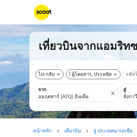
เที่ยวบินจากแอมริทซา
ไป-กลับ
expand_more
1 ผู้โดยสาร, ประหยัด
expand_more
รหัส
จาก
สู่
close
หน้าหลัก
เที่ยวบิน
สู่ ประเทศมาเลเซีย