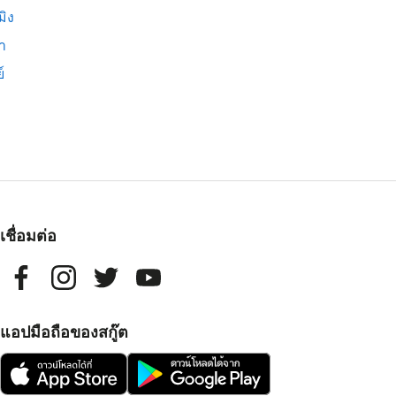
มิง
่า
์
เชื่อมต่อ
แอปมือถือของสกู๊ต