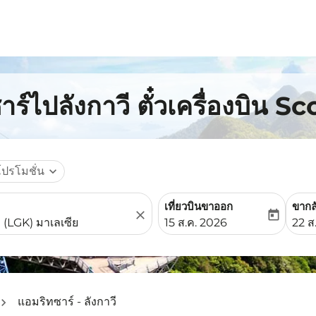
ร์ไปลังกาวี ตั๋วเครื่องบิน S
โปรโมชั่น
expand_more
เที่ยวบินขาออก
ขากล
close
today
fc-booking-departure-date-
fc-b
15 ส.ค. 2026
22 ส
แอมริทซาร์ - ลังกาวี