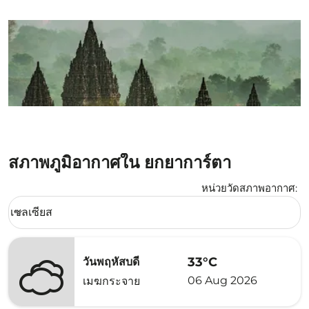
สภาพภูมิอากาศใน ยกยาการ์ตา
หน่วยวัดสภาพอากาศ
:
Weather unit option เซลเซียส Selected
เซลเซียส
keyboard_arrow_down
33°C
วันพฤหัสบดี
06 Aug 2026
เมฆกระจาย