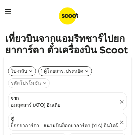

เที่ยวบินจากแอมริทซาร์ไปยก
ยาการ์ตา ตั๋วเครื่องบิน Scoot
ไป-กลับ
expand_more
1 ผู้โดยสาร, ประหยัด
expand_more
รหัสโปรโมชั่น
expand_more
จาก
close
อมฤตสาร์ (ATQ) อินเดีย
สู่
close
ย็อกยาการ์ตา - สนามบินย็อกยาการ์ตา (YIA) อินโดนีเซีย