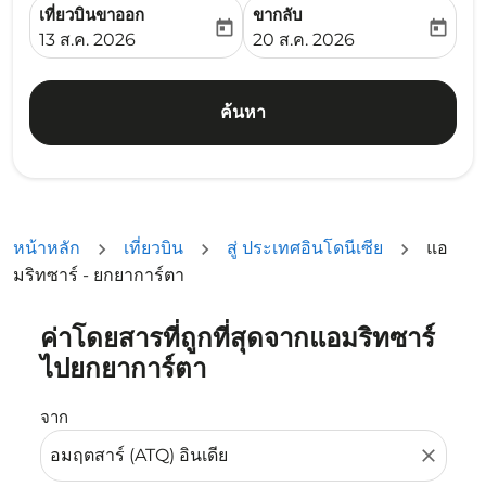
เที่ยวบินขาออก
ขากลับ
today
today
fc-booking-departure-date-aria-label
fc-booking-return-date-ari
13 ส.ค. 2026
20 ส.ค. 2026
ค้นหา
หน้าหลัก
เที่ยวบิน
สู่ ประเทศอินโดนีเซีย
แอ
มริทซาร์ - ยกยาการ์ตา
ค่าโดยสารที่ถูกที่สุดจากแอมริทซาร์
ลองอัปเดตเส้นทางของคุณ (ต้นทางและ/หรือปลายทาง) หรือเลื
ไปยกยาการ์ตา
จาก
close