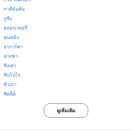
กาลีมันตัน
กูชิง
คอมบาทอรี่
คุนหมิง
จาการ์ตา
ฉางชา
ชิงเต่า
ซับโปโร
ซัวเถา
ซิดนีย์
ดูเพิ่มเติม