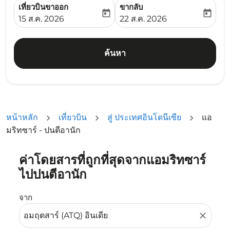
เที่ยวบินขาออก
ขากลับ
today
today
fc-booking-departure-date-aria-label
fc-booking-return-date-ari
15 ส.ค. 2026
22 ส.ค. 2026
ค้นหา
หน้าหลัก
เที่ยวบิน
สู่ ประเทศอินโดนีเซีย
แอ
มริทซาร์ - ปนตีอานัก
ค่าโดยสารที่ถูกที่สุดจากแอมริทซาร์
ลองอัปเดตเส้นทางของคุณ (ต้นทางและ/หรือปลายทาง) หรือเลื
ไปปนตีอานัก
จาก
close