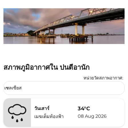
สภาพภูมิอากาศใน ปนตีอานัก
หน่วยวัดสภาพอากาศ
:
Weather unit option เซลเซียส Selected
เซลเซียส
keyboard_arrow_down
34°C
วันเสาร์
08 Aug 2026
เมฆเต็มท้องฟ้า