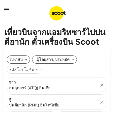

เที่ยวบินจากแอมริทซาร์ไปปน
ตีอานัก ตั๋วเครื่องบิน Scoot
ไป-กลับ
expand_more
1 ผู้โดยสาร, ประหยัด
expand_more
รหัสโปรโมชั่น
expand_more
จาก
close
อมฤตสาร์ (ATQ) อินเดีย
สู่
close
ปนตียานัก (PNK) อินโดนีเซีย