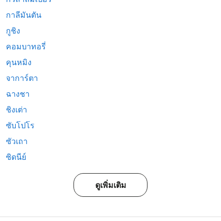
กาลีมันตัน
กูชิง
คอมบาทอรี่
คุนหมิง
จาการ์ตา
ฉางชา
ชิงเต่า
ซับโปโร
ซัวเถา
ซิดนีย์
ดูเพิ่มเติม