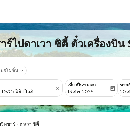
ร์ไปดาเวา ซิตี้ ตั๋วเครื่องบิ
โปรโมชั่น
expand_more
เที่ยวบินขาออก
ขากล
close
today
fc-booking-departure-date-
fc-b
13 ส.ค. 2026
20 ส
ิทซาร์ - ดาเวา ซิตี้