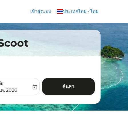
เข้าสู่ระบบ
keyboard_arrow_down
ประเทศไทย
-
ไทย
น Scoot
ับ
ค้นหา
today
aria-label
ooking-return-date-aria-label
.ค. 2026