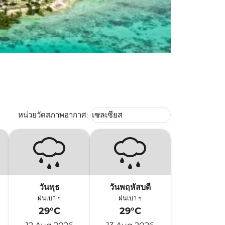
Weather unit option เซลเซียส Selec
หน่วยวัดสภาพอากาศ
:
เซลเซียส
keyboard_arrow_down
วันพุธ
วันพฤหัสบดี
ฝนเบา ๆ
ฝนเบา ๆ
29°C
29°C