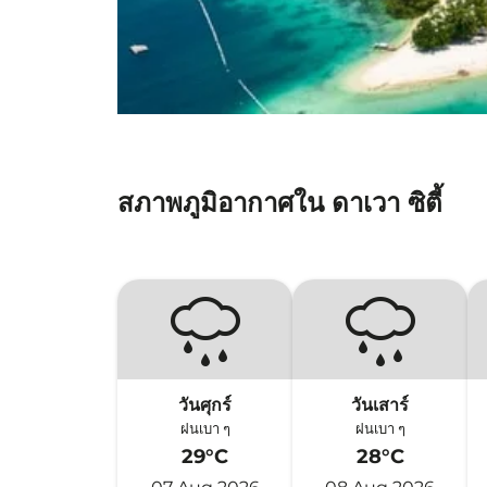
สภาพภูมิอากาศใน ดาเวา ซิตี้
วันศุกร์
วันเสาร์
ฝนเบา ๆ
ฝนเบา ๆ
29°C
28°C