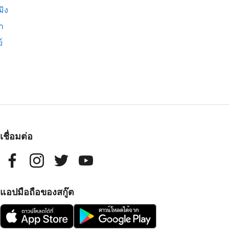
มิง
่า
์
เชื่อมต่อ
แอปมือถือของสกู๊ต