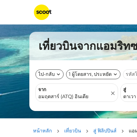
เที่ยวบินจากแอมริทซา
ไป-กลับ
expand_more
1 ผู้โดยสาร, ประหยัด
expand_more
รหัส
จาก
สู่
close
หน้าหลัก
เที่ยวบิน
สู่ ฟิลิปปินส์
แอมร