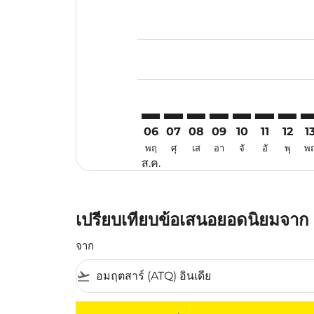
Displaying fares for สิงหาคม-202
ATQ–DVO: cmp-view-offers-discl
ATQ–DVO: cmp-view-offers-d
ATQ–DVO: cmp-view-offe
ATQ–DVO: cmp-view-
ATQ–DVO: cmp-v
ATQ–DVO: c
ATQ–DV
AT
06
07
08
09
10
11
12
1
พฤ
ศุ
เส
อา
จั
อั
พุ
พ
ส.ค.
เปรียบเทียบข้อเสนอยอดนิยมจาก แอ
จาก
flight_takeoff
ไม่มีค่าโดยสารที่ตรงกับเกณฑ์การคัดกรองของค