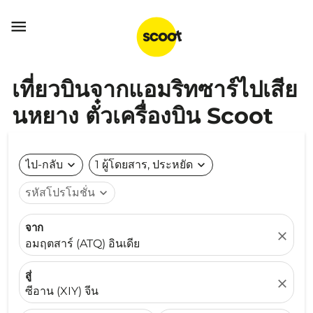

เที่ยวบินจากแอมริทซาร์ไปเสีย
นหยาง ตั๋วเครื่องบิน Scoot
ไป-กลับ
expand_more
1 ผู้โดยสาร, ประหยัด
expand_more
รหัสโปรโมชั่น
expand_more
จาก
close
อมฤตสาร์ (ATQ) อินเดีย
สู่
close
ซีอาน (XIY) จีน