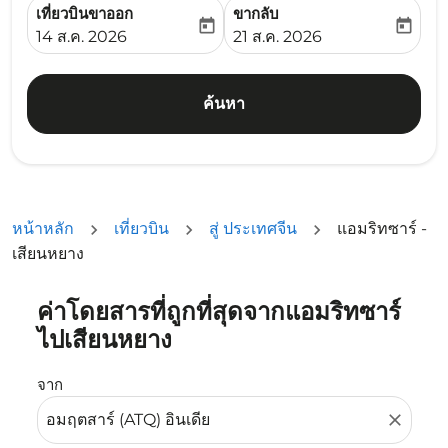
เที่ยวบินขาออก
ขากลับ
today
today
fc-booking-departure-date-aria-label
fc-booking-return-date-ari
14 ส.ค. 2026
21 ส.ค. 2026
ค้นหา
หน้าหลัก
เที่ยวบิน
สู่ ประเทศจีน
แอมริทซาร์ -
เสียนหยาง
ค่าโดยสารที่ถูกที่สุดจากแอมริทซาร์
ลองอัปเดตเส้นทางของคุณ (ต้นทางและ/หรือปลายทาง) หรือเลื
ไปเสียนหยาง
จาก
close