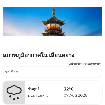
สภาพภูมิอากาศใน เสียนหยาง
หน่วยวัดสภาพอากาศ
:
Weather unit option เซลเซียส Selected
เซลเซียส
keyboard_arrow_down
32°C
วันศุกร์
07 Aug 2026
ฝนปานกลาง