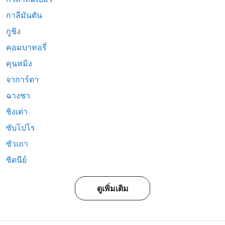
กาลีมันตัน
กูชิง
คอมบาทอรี่
คุนหมิง
จาการ์ตา
ฉางชา
ชิงเต่า
ซับโปโร
ซัวเถา
ซิดนีย์
ดูเพิ่มเติม