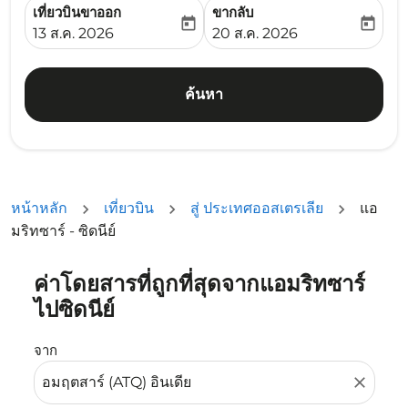
เที่ยวบินขาออก
ขากลับ
today
today
fc-booking-departure-date-aria-label
fc-booking-return-date-ari
13 ส.ค. 2026
20 ส.ค. 2026
ค้นหา
หน้าหลัก
เที่ยวบิน
สู่ ประเทศออสเตรเลีย
แอ
มริทซาร์ - ซิดนีย์
ค่าโดยสารที่ถูกที่สุดจากแอมริทซาร์
ลองอัปเดตเส้นทางของคุณ (ต้นทางและ/หรือปลายทาง) หรือเลื
ไปซิดนีย์
จาก
close