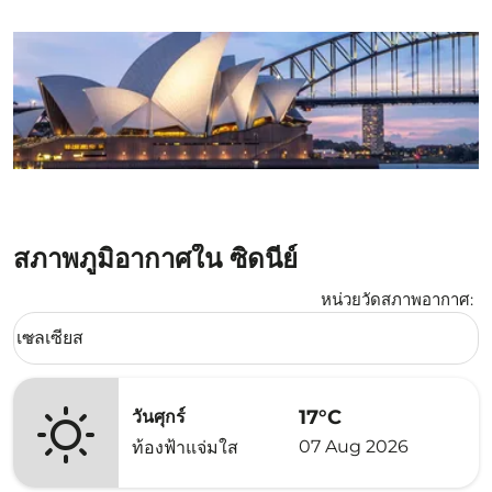
สภาพภูมิอากาศใน ซิดนีย์
หน่วยวัดสภาพอากาศ
:
Weather unit option เซลเซียส Selected
เซลเซียส
keyboard_arrow_down
17°C
วันศุกร์
07 Aug 2026
ท้องฟ้าแจ่มใส