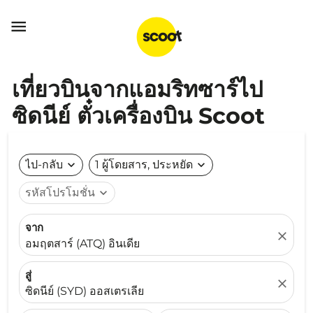

เที่ยวบินจากแอมริทซาร์ไป
ซิดนีย์ ตั๋วเครื่องบิน Scoot
ไป-กลับ
expand_more
1 ผู้โดยสาร, ประหยัด
expand_more
รหัสโปรโมชั่น
expand_more
จาก
close
อมฤตสาร์ (ATQ) อินเดีย
สู่
close
ซิดนีย์ (SYD) ออสเตรเลีย