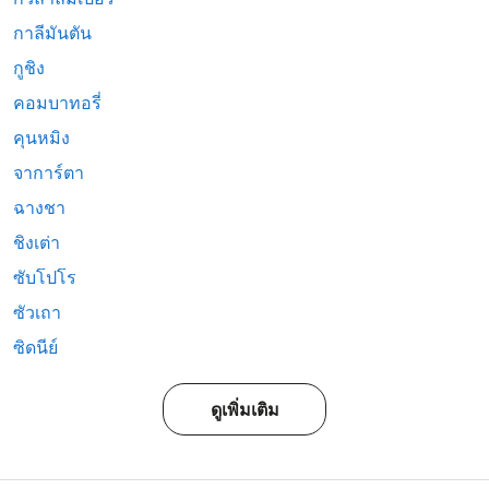
กาลีมันตัน
กูชิง
คอมบาทอรี่
คุนหมิง
จาการ์ตา
ฉางชา
ชิงเต่า
ซับโปโร
ซัวเถา
ซิดนีย์
ดูเพิ่มเติม