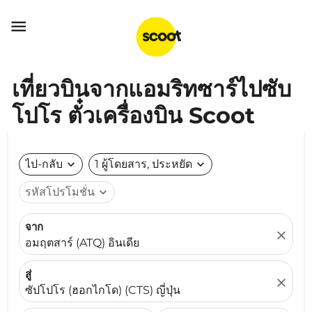

เที่ยวบินจากแอมริทซาร์ไปซับ
โปโร ตั๋วเครื่องบิน Scoot
ไป-กลับ
expand_more
1 ผู้โดยสาร, ประหยัด
expand_more
รหัสโปรโมชั่น
expand_more
จาก
close
อมฤตสาร์ (ATQ) อินเดีย
สู่
close
ซัปโปโร (ฮอกไกโด) (CTS) ญี่ปุ่น