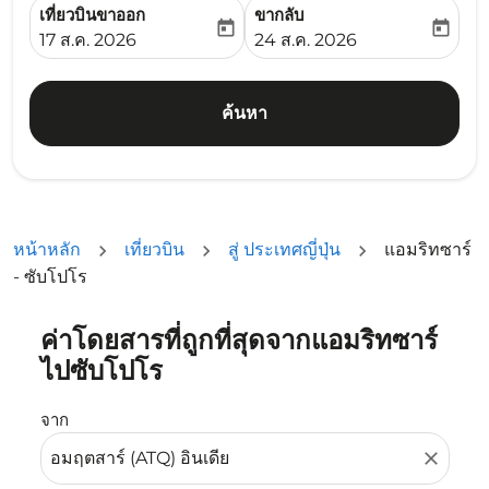
เที่ยวบินขาออก
ขากลับ
today
today
fc-booking-departure-date-aria-label
fc-booking-return-date-ari
17 ส.ค. 2026
24 ส.ค. 2026
ค้นหา
หน้าหลัก
เที่ยวบิน
สู่ ประเทศญี่ปุ่น
แอมริทซาร์
- ซับโปโร
ค่าโดยสารที่ถูกที่สุดจากแอมริทซาร์
ลองอัปเดตเส้นทางของคุณ (ต้นทางและ/หรือปลายทาง) หรือเลื
ไปซับโปโร
จาก
close