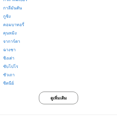
กาลีมันตัน
กูชิง
คอมบาทอรี่
คุนหมิง
จาการ์ตา
ฉางชา
ชิงเต่า
ซับโปโร
ซัวเถา
ซิดนีย์
ดูเพิ่มเติม