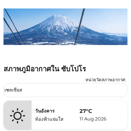
สภาพภูมิอากาศใน ซับโปโร
หน่วยวัดสภาพอากาศ
:
Weather unit option เซลเซียส Selected
เซลเซียส
keyboard_arrow_down
27°C
วันอังคาร
11 Aug 2026
ท้องฟ้าแจ่มใส