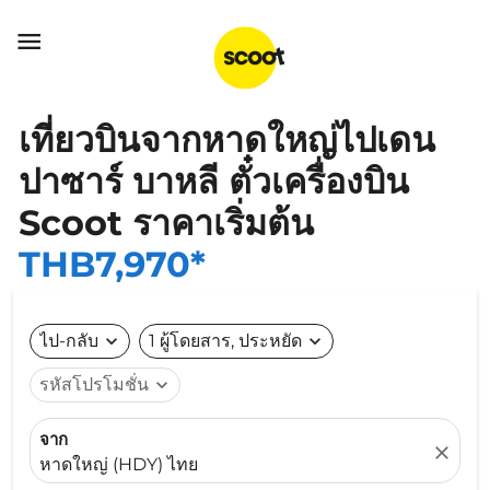

เที่ยวบินจากหาดใหญ่ไปเดน
ปาซาร์ บาหลี ตั๋วเครื่องบิน
Scoot ราคาเริ่มต้น
THB7,970*
ไป-กลับ
expand_more
1 ผู้โดยสาร, ประหยัด
expand_more
รหัสโปรโมชั่น
expand_more
จาก
close
หาดใหญ่ (HDY) ไทย