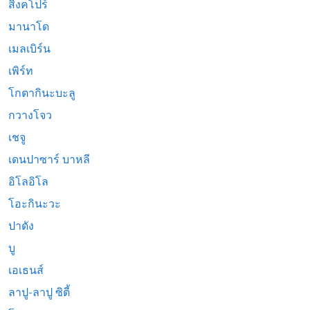
สิงคโปร์
มานาโด
เมลเบิร์น
เพิร์ท
โกตากินะบะลู
กวางโจว
เชจู
เดนปาซาร์ บาหลี
อิโลอิโล
โอะกินะวะ
ปาดัง
บู
เอเธนส์
ลาปู-ลาปู ซิตี้