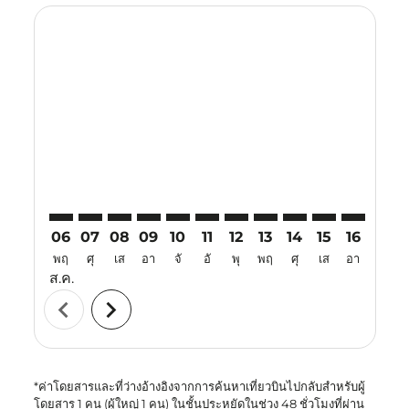
Displaying fares for สิงหาคม-2026
HDY–DPS: cmp-view-offers-disclaimer. ค้นหาข้อเสนอ
HDY–DPS: cmp-view-offers-disclaimer. ค้นหาข้อ
HDY–DPS: cmp-view-offers-disclaimer. ค้นห
HDY–DPS: cmp-view-offers-disclaimer. 
HDY–DPS: cmp-view-offers-disclaim
HDY–DPS: cmp-view-offers-disc
HDY–DPS: cmp-view-offers-
HDY–DPS: cmp-view-off
HDY–DPS: cmp-view
HDY–DPS: cmp-
HDY–DPS: 
HDY–D
H
06
07
08
09
10
11
12
13
14
15
16
17
พฤ
ศุ
เส
อา
จั
อั
พุ
พฤ
ศุ
เส
อา
จั
ส.ค.
chevron_left
chevron_right
*ค่าโดยสารและที่ว่างอ้างอิงจากการค้นหาเที่ยวบินไปกลับสำหรับผู้
โดยสาร 1 คน (ผู้ใหญ่ 1 คน) ในชั้นประหยัดในช่วง 48 ชั่วโมงที่ผ่าน