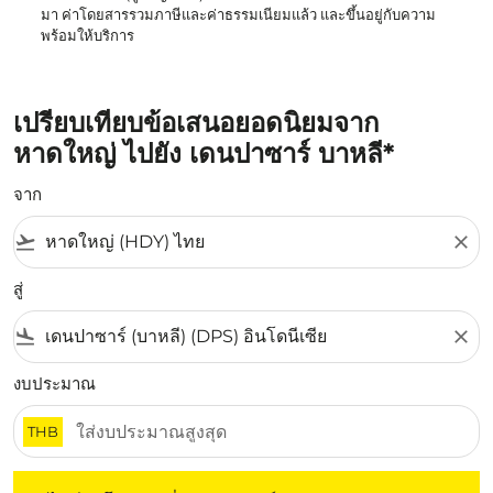
มา ค่าโดยสารรวมภาษีและค่าธรรมเนียมแล้ว และขึ้นอยู่กับความ
พร้อมให้บริการ
เปรียบเทียบข้อเสนอยอดนิยมจาก
หาดใหญ่ ไปยัง เดนปาซาร์ บาหลี*
จาก
flight_takeoff
close
สู่
flight_land
close
งบประมาณ
THB
ไม่มีค่าโดยสารที่ตรงกับเกณฑ์การคัดกรองของคุณ โปรดปรับต