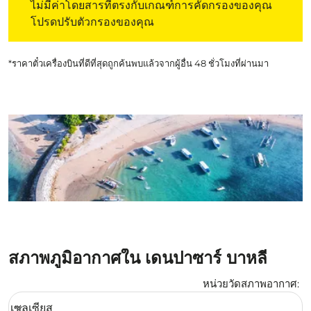
ไม่มีค่าโดยสารที่ตรงกับเกณฑ์การคัดกรองของคุณ
โปรดปรับตัวกรองของคุณ
*ราคาตั๋วเครื่องบินที่ดีที่สุดถูกค้นพบแล้วจากผู้อื่น 48 ชั่วโมงที่ผ่านมา
สภาพภูมิอากาศใน เดนปาซาร์ บาหลี
หน่วยวัดสภาพอากาศ
:
Weather unit option เซลเซียส Selected
เซลเซียส
keyboard_arrow_down