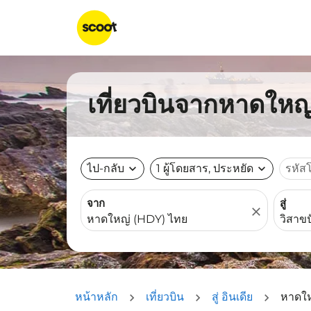
เที่ยวบินจากหาดใหญ่
ไป-กลับ
expand_more
1 ผู้โดยสาร, ประหยัด
expand_more
รหัส
จาก
สู่
close
หน้าหลัก
เที่ยวบิน
สู่ อินเดีย
หาดให