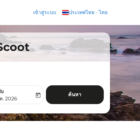
เข้าสู่ระบบ
keyboard_arrow_down
ประเทศไทย
-
ไทย
 Scoot
ับ
ค้นหา
today
aria-label
ooking-return-date-aria-label
.ค. 2026