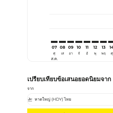
Displaying fares for สิงหาคม-202
HDY–VTZ: cmp-view-offers-discla
HDY–VTZ: cmp-view-offers-di
HDY–VTZ: cmp-view-offer
HDY–VTZ: cmp-view-
HDY–VTZ: cmp-v
HDY–VTZ: c
HDY–VT
HD
07
08
09
10
11
12
13
1
ศุ
เส
อา
จั
อั
พุ
พฤ
ศุ
ส.ค.
เปรียบเทียบข้อเสนอยอดนิยมจาก 
จาก
flight_takeoff
ไม่มีค่าโดยสารที่ตรงกับเกณฑ์การคัดกรองของค