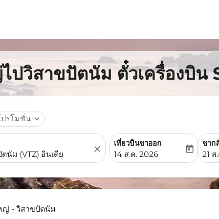
ไปวิสาขปัตนัม ตั๋วเครื่องบิน
โปรโมชั่น
expand_more
เที่ยวบินขาออก
ขากล
close
today
fc-booking-departure-date-
fc-b
14 ส.ค. 2026
21 ส
ญ่ - วิสาขปัตนัม