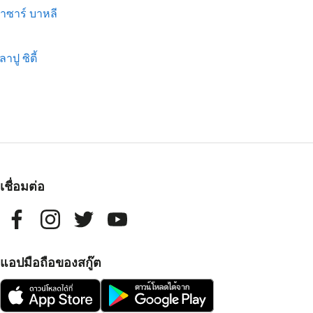
าซาร์ บาหลี
ง
าปู ซิตี้
เชื่อมต่อ
แอปมือถือของสกู๊ต