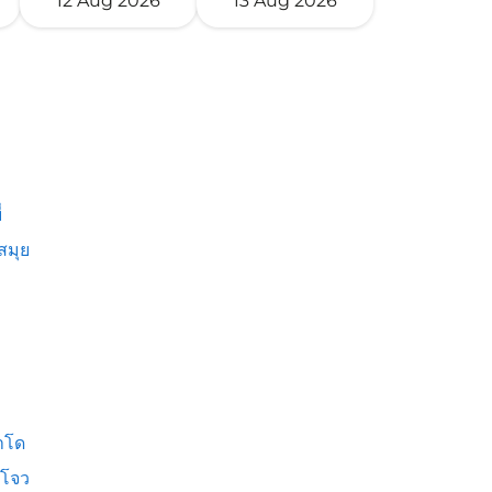
12 Aug 2026
13 Aug 2026
่
สมุย
าโด
โจว