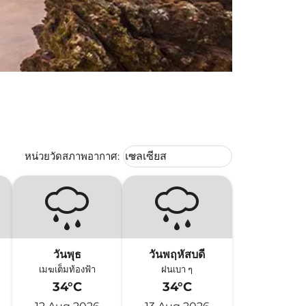
Weather unit option เซลเซียส Selec
หน่วยวัดสภาพอากาศ
:
เซลเซียส
keyboard_arrow_down
วันพุธ
วันพฤหัสบดี
เมฆเต็มท้องฟ้า
ฝนเบา ๆ
34°C
34°C