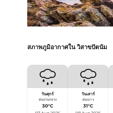
สภาพภูมิอากาศใน วิสาขปัตนัม
วันศุกร์
วันเสาร์
ฝนปานกลาง
ฝนเบา ๆ
30°C
31°C