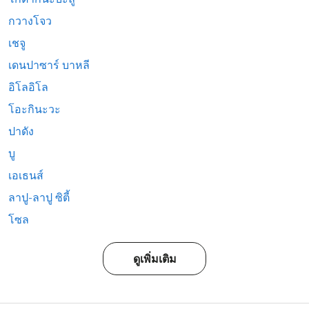
กวางโจว
เชจู
เดนปาซาร์ บาหลี
อิโลอิโล
โอะกินะวะ
ปาดัง
บู
เอเธนส์
ลาปู-ลาปู ซิตี้
โซล
ดูเพิ่มเติม