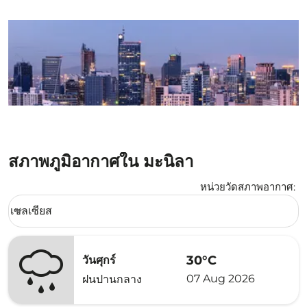
สภาพภูมิอากาศใน มะนิลา
หน่วยวัดสภาพอากาศ
:
Weather unit option เซลเซียส Selected
เซลเซียส
keyboard_arrow_down
30°C
วันศุกร์
07 Aug 2026
ฝนปานกลาง