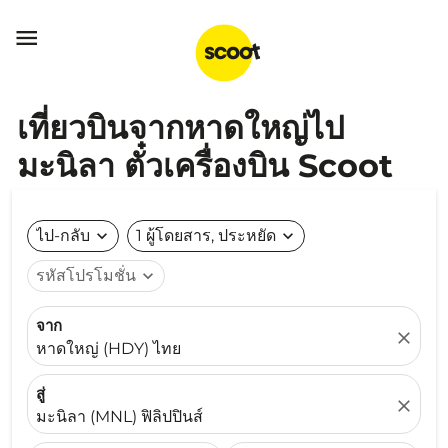

เที่ยวบินจากหาดใหญ่ไป
มะนิลา ตั๋วเครื่องบิน Scoot
ไป-กลับ
expand_more
1 ผู้โดยสาร, ประหยัด
expand_more
รหัสโปรโมชั่น
expand_more
จาก
close
หาดใหญ่ (HDY) ไทย
สู่
close
มะนิลา (MNL) ฟิลิปปินส์