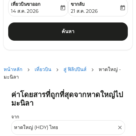
เที่ยวบินขาออก
ขากลับ
today
today
fc-booking-departure-date-aria-label
fc-booking-return-date-ari
14 ส.ค. 2026
21 ส.ค. 2026
ค้นหา
หน้าหลัก
เที่ยวบิน
สู่ ฟิลิปปินส์
หาดใหญ่ -
มะนิลา
ค่าโดยสารที่ถูกที่สุดจากหาดใหญ่ไป
ลองอัปเดตเส้นทางของคุณ (ต้นทางและ/หรือปลายทาง) หรือเลื
มะนิลา
จาก
close