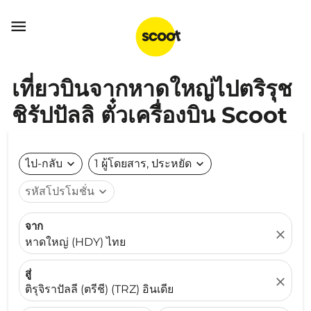

เที่ยวบินจากหาดใหญ่ไปตริรุช
ชิรัปปัลลิ ตั๋วเครื่องบิน Scoot
ไป-กลับ
expand_more
1 ผู้โดยสาร, ประหยัด
expand_more
รหัสโปรโมชั่น
expand_more
จาก
close
หาดใหญ่ (HDY) ไทย
สู่
close
ติรุจิราปัลลี (ตรีชี) (TRZ) อินเดีย