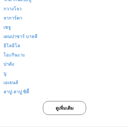
กวางโจว
จาการ์ตา
เชจู
เดนปาซาร์ บาหลี
อิโลอิโล
โอะกินะวะ
ปาดัง
บู
เอเธนส์
ลาปู-ลาปู ซิตี้
ดูเพิ่มเติม