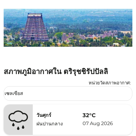
สภาพภูมิอากาศใน ตริรุชชิรัปปัลลิ
หน่วยวัดสภาพอากาศ
:
Weather unit option เซลเซียส Selected
เซลเซียส
keyboard_arrow_down
32°C
วันศุกร์
07 Aug 2026
ฝนปานกลาง