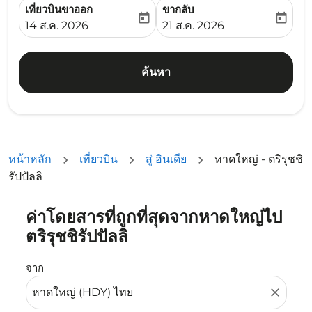
เที่ยวบินขาออก
ขากลับ
today
today
fc-booking-departure-date-aria-label
fc-booking-return-date-ari
14 ส.ค. 2026
21 ส.ค. 2026
ค้นหา
หน้าหลัก
เที่ยวบิน
สู่ อินเดีย
หาดใหญ่ - ตริรุชชิ
รัปปัลลิ
ค่าโดยสารที่ถูกที่สุดจากหาดใหญ่ไป
ลองอัปเดตเส้นทางของคุณ (ต้นทางและ/หรือปลายทาง) หรือเลื
ตริรุชชิรัปปัลลิ
จาก
close