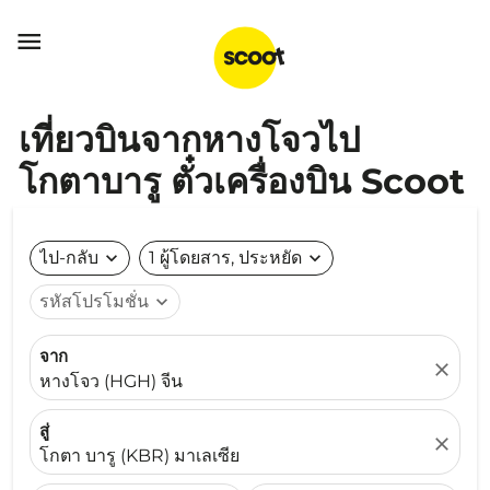

เที่ยวบินจากหางโจวไป
โกตาบารู ตั๋วเครื่องบิน Scoot
ไป-กลับ
expand_more
1 ผู้โดยสาร, ประหยัด
expand_more
รหัสโปรโมชั่น
expand_more
จาก
close
หางโจว (HGH) จีน
สู่
close
โกตา บารู (KBR) มาเลเซีย