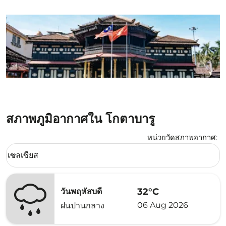
สภาพภูมิอากาศใน โกตาบารู
หน่วยวัดสภาพอากาศ
:
Weather unit option เซลเซียส Selected
เซลเซียส
keyboard_arrow_down
32°C
วันพฤหัสบดี
06 Aug 2026
ฝนปานกลาง