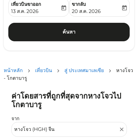
เที่ยวบินขาออก
ขากลับ
today
today
fc-booking-departure-date-aria-label
fc-booking-return-date-ari
13 ส.ค. 2026
20 ส.ค. 2026
ค้นหา
หน้าหลัก
เที่ยวบิน
สู่ ประเทศมาเลเซีย
หางโจว
- โกตาบารู
ค่าโดยสารที่ถูกที่สุดจากหางโจวไป
ลองอัปเดตเส้นทางของคุณ (ต้นทางและ/หรือปลายทาง) หรือเลื
โกตาบารู
จาก
close