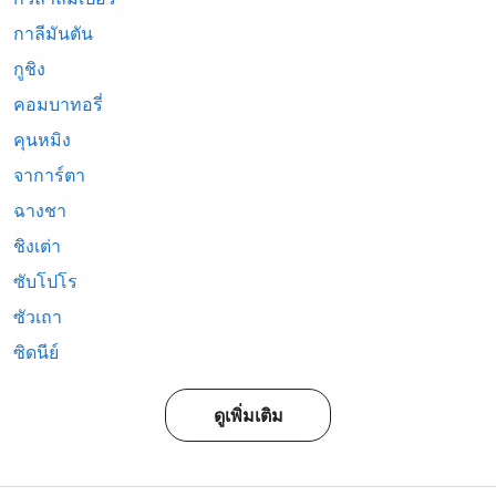
กาลีมันตัน
กูชิง
คอมบาทอรี่
คุนหมิง
จาการ์ตา
ฉางชา
ชิงเต่า
ซับโปโร
ซัวเถา
ซิดนีย์
ดูเพิ่มเติม