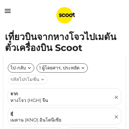

เที่ยวบินจากหางโจวไปเมดัน
ตั๋วเครื่องบิน Scoot
ไป-กลับ
expand_more
1 ผู้โดยสาร, ประหยัด
expand_more
รหัสโปรโมชั่น
expand_more
จาก
close
หางโจว (HGH) จีน
สู่
close
เมดาน (KNO) อินโดนีเซีย