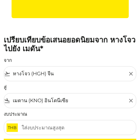
เปรียบเทียบข้อเสนอยอดนิยมจาก หางโจว
ไปยัง เมดัน*
จาก
flight_takeoff
close
สู่
flight_land
close
งบประมาณ
THB