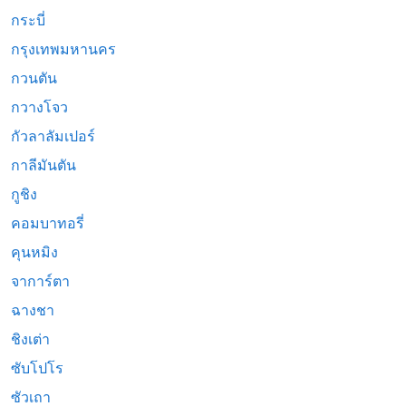
กระบี่
กรุงเทพมหานคร
กวนตัน
กวางโจว
กัวลาลัมเปอร์
กาลีมันตัน
กูชิง
คอมบาทอรี่
คุนหมิง
จาการ์ตา
ฉางชา
ชิงเต่า
ซับโปโร
ซัวเถา