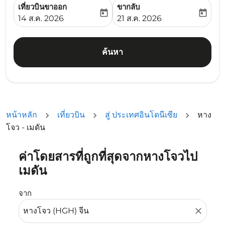
เที่ยวบินขาออก
ขากลับ
today
today
fc-booking-departure-date-aria-label
fc-booking-return-date-ari
14 ส.ค. 2026
21 ส.ค. 2026
ค้นหา
หน้าหลัก
เที่ยวบิน
สู่ ประเทศอินโดนีเซีย
หาง
โจว - เมดัน
ค่าโดยสารที่ถูกที่สุดจากหางโจวไป
ลองอัปเดตเส้นทางของคุณ (ต้นทางและ/หรือปลายทาง) หรือเลื
เมดัน
จาก
close