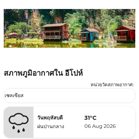
สภาพภูมิอากาศใน อีโปห์
หน่วยวัดสภาพอากาศ
:
Weather unit option เซลเซียส Selected
เซลเซียส
keyboard_arrow_down
31°C
วันพฤหัสบดี
06 Aug 2026
ฝนปานกลาง