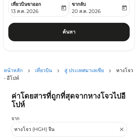
เที่ยวบินขาออก
ขากลับ
today
today
fc-booking-departure-date-aria-label
fc-booking-return-date-ari
13 ส.ค. 2026
20 ส.ค. 2026
ค้นหา
หน้าหลัก
เที่ยวบิน
สู่ ประเทศมาเลเซีย
หางโจว
- อีโปห์
ค่าโดยสารที่ถูกที่สุดจากหางโจวไปอี
ลองอัปเดตเส้นทางของคุณ (ต้นทางและ/หรือปลายทาง) หรือเลื
โปห์
จาก
close