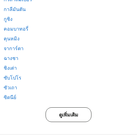
กาลีมันตัน
กูชิง
คอมบาทอรี่
คุนหมิง
จาการ์ตา
ฉางชา
ชิงเต่า
ซับโปโร
ซัวเถา
ซิดนีย์
ดูเพิ่มเติม