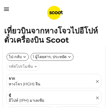

เที่ยวบินจากหางโจวไปอีโปห์
ตั๋วเครื่องบิน Scoot
ไป-กลับ
expand_more
1 ผู้โดยสาร, ประหยัด
expand_more
รหัสโปรโมชั่น
expand_more
จาก
close
หางโจว (HGH) จีน
สู่
close
อีโปห์ (IPH) มาเลเซีย