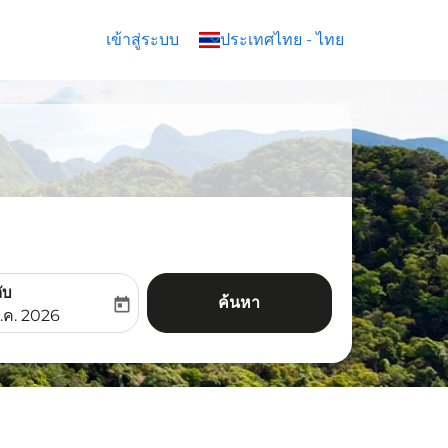
เข้าสู่ระบบ
keyboard_arrow_down
ประเทศไทย
-
ไทย
ับ
ค้นหา
today
aria-label
ooking-return-date-aria-label
.ค. 2026