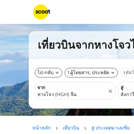
เที่ยวบินจากหางโจวไป
ไป-กลับ
expand_more
1 ผู้โดยสาร, ประหยัด
expand_more
รหัส
จาก
สู่
close
หน้าหลัก
เที่ยวบิน
สู่ ประเทศมาเลเซีย