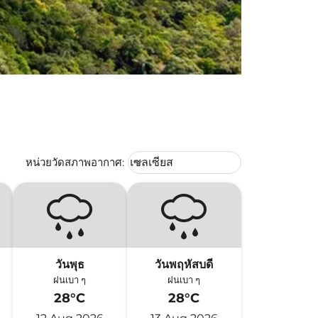
Weather unit option เซลเซียส Selec
หน่วยวัดสภาพอากาศ
:
เซลเซียส
keyboard_arrow_down
วันพุธ
วันพฤหัสบดี
ฝนเบา ๆ
ฝนเบา ๆ
28°C
28°C