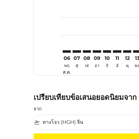
Displaying fares for สิงหาคม-202
HGH–LGK: cmp-view-offers-discl
HGH–LGK: cmp-view-offers-d
HGH–LGK: cmp-view-offe
HGH–LGK: cmp-view-
HGH–LGK: cmp-v
HGH–LGK: c
HGH–LG
HG
06
07
08
09
10
11
12
1
พฤ
ศุ
เส
อา
จั
อั
พุ
พ
ส.ค.
เปรียบเทียบข้อเสนอยอดนิยมจาก ห
จาก
flight_takeoff
ไม่มีค่าโดยสารที่ตรงกับเกณฑ์การคัดกรองของค