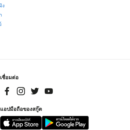
มิง
่า
์
เชื่อมต่อ
แอปมือถือของสกู๊ต