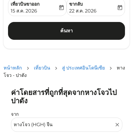
เที่ยวบินขาออก
ขากลับ
today
today
fc-booking-departure-date-aria-label
fc-booking-return-date-ari
15 ส.ค. 2026
22 ส.ค. 2026
ค้นหา
หน้าหลัก
เที่ยวบิน
สู่ ประเทศอินโดนีเซีย
หาง
โจว - ปาดัง
ค่าโดยสารที่ถูกที่สุดจากหางโจวไป
ลองอัปเดตเส้นทางของคุณ (ต้นทางและ/หรือปลายทาง) หรือเลื
ปาดัง
จาก
close