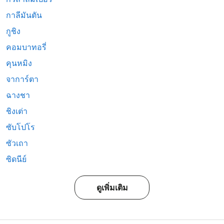
กาลีมันตัน
กูชิง
คอมบาทอรี่
คุนหมิง
จาการ์ตา
ฉางชา
ชิงเต่า
ซับโปโร
ซัวเถา
ซิดนีย์
ดูเพิ่มเติม