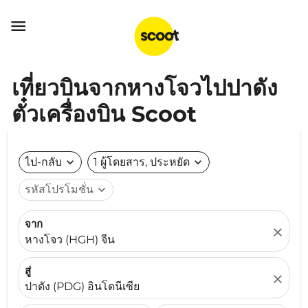

เที่ยวบินจากหางโจวไปปาดัง
ตั๋วเครื่องบิน Scoot
ไป-กลับ
expand_more
1 ผู้โดยสาร, ประหยัด
expand_more
รหัสโปรโมชั่น
expand_more
จาก
close
หางโจว (HGH) จีน
สู่
close
ปาดัง (PDG) อินโดนีเซีย