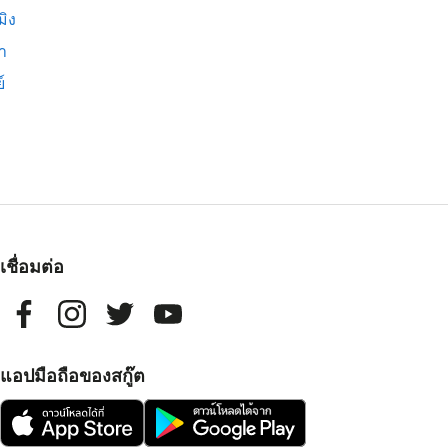
มิง
่า
์
เชื่อมต่อ
แอปมือถือของสกู๊ต