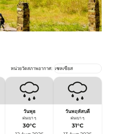
Weather unit option เซลเซียส Selec
หน่วยวัดสภาพอากาศ
:
เซลเซียส
keyboard_arrow_down
วันพุธ
วันพฤหัสบดี
ฝนเบา ๆ
ฝนเบา ๆ
30°C
31°C