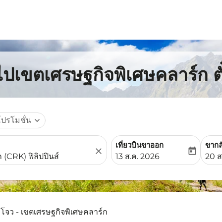
ปเขตเศรษฐกิจพิเศษคลาร์ก ตั
โปรโมชั่น
expand_more
เที่ยวบินขาออก
ขากล
close
today
fc-booking-departure-date-
fc-b
13 ส.ค. 2026
20 ส
โจว - เขตเศรษฐกิจพิเศษคลาร์ก