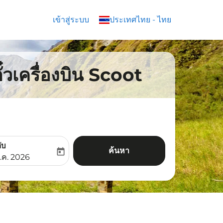
เข้าสู่ระบบ
keyboard_arrow_down
ประเทศไทย
-
ไทย
๋วเครื่องบิน Scoot
ับ
ค้นหา
today
aria-label
ooking-return-date-aria-label
.ค. 2026