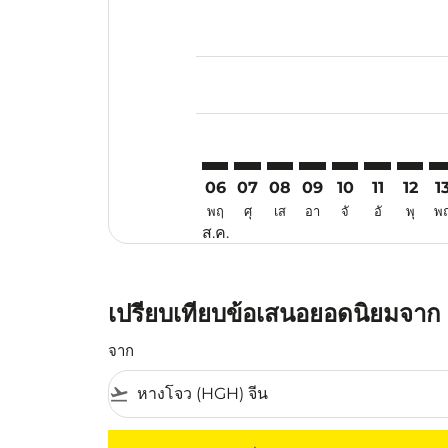
Displaying fares for สิงหาคม-202
HGH–CRK: cmp-view-offers-discl
HGH–CRK: cmp-view-offers-d
HGH–CRK: cmp-view-offe
HGH–CRK: cmp-view-
HGH–CRK: cmp-v
HGH–CRK: c
HGH–CR
HG
06
07
08
09
10
11
12
1
พฤ
ศุ
เส
อา
จั
อั
พุ
พ
ส.ค.
เปรียบเทียบข้อเสนอยอดนิยมจาก 
จาก
flight_takeoff
ไม่มีค่าโดยสารที่ตรงกับเกณฑ์การคัดกรองของค