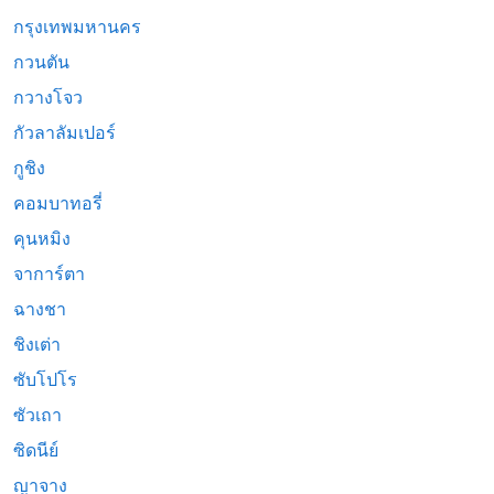
กรุงเทพมหานคร
กวนตัน
กวางโจว
กัวลาลัมเปอร์
กูชิง
คอมบาทอรี่
คุนหมิง
จาการ์ตา
ฉางชา
ชิงเต่า
ซับโปโร
ซัวเถา
ซิดนีย์
ญาจาง