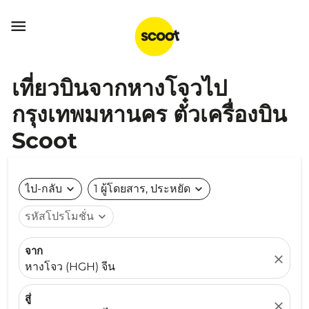

เที่ยวบินจากหางโจวไป
กรุงเทพมหานคร ตั๋วเครื่องบิน
Scoot
ไป-กลับ
expand_more
1 ผู้โดยสาร, ประหยัด
expand_more
รหัสโปรโมชั่น
expand_more
จาก
close
หางโจว (HGH) จีน
สู่
close