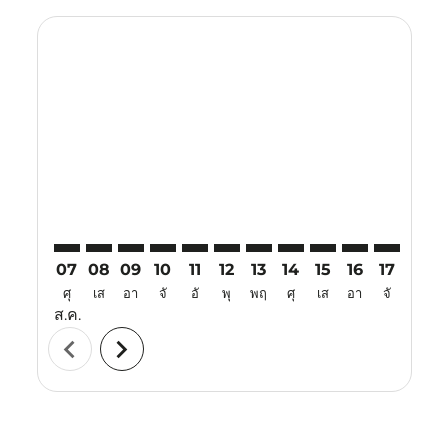
Displaying fares for สิงหาคม-2026
HGH–BKK: cmp-view-offers-disclaimer. ค้นหาข้อเสนอ
HGH–BKK: cmp-view-offers-disclaimer. ค้นหาข้อ
HGH–BKK: cmp-view-offers-disclaimer. ค้นห
HGH–BKK: cmp-view-offers-disclaimer. 
HGH–BKK: cmp-view-offers-disclaim
HGH–BKK: cmp-view-offers-disc
HGH–BKK: cmp-view-offers-
HGH–BKK: cmp-view-off
HGH–BKK: cmp-view
HGH–BKK: cmp-
HGH–BKK: 
HGH–B
H
07
08
09
10
11
12
13
14
15
16
17
18
ศุ
เส
อา
จั
อั
พุ
พฤ
ศุ
เส
อา
จั
อั
ส.ค.
chevron_left
chevron_right