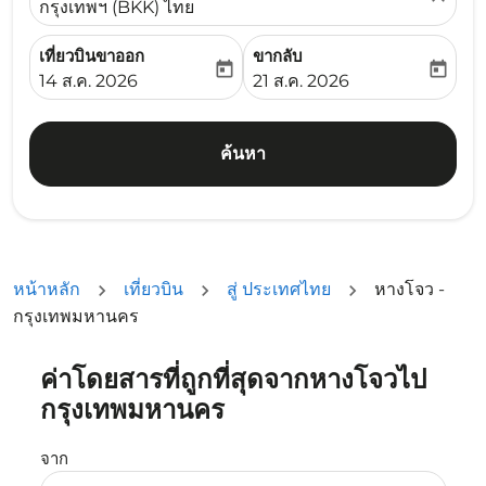
กรุงเทพฯ (BKK) ไทย
เที่ยวบินขาออก
ขากลับ
today
today
fc-booking-departure-date-aria-label
fc-booking-return-date-ari
14 ส.ค. 2026
21 ส.ค. 2026
ค้นหา
หน้าหลัก
เที่ยวบิน
สู่ ประเทศไทย
หางโจว -
กรุงเทพมหานคร
ค่าโดยสารที่ถูกที่สุดจากหางโจวไป
ลองอัปเดตเส้นทางของคุณ (ต้นทางและ/หรือปลายทาง) หรือเลื
กรุงเทพมหานคร
จาก