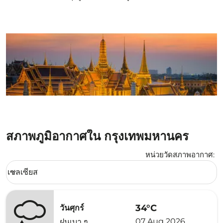
สภาพภูมิอากาศใน กรุงเทพมหานคร
หน่วยวัดสภาพอากาศ
:
Weather unit option เซลเซียส Selected
เซลเซียส
keyboard_arrow_down
34°C
วันศุกร์
07 Aug 2026
ฝนเบา ๆ