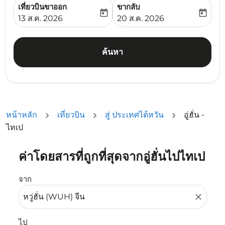
เที่ยวบินขาออก
ขากลับ
today
today
fc-booking-departure-date-aria-label
fc-booking-return-date-ari
13 ส.ค. 2026
20 ส.ค. 2026
ค้นหา
หน้าหลัก
เที่ยวบิน
สู่ ประเทศไต้หวัน
อู่ฮั่น -
ไทเป
ค่าโดยสารที่ถูกที่สุดจากอู่ฮั่นไปไทเป
ลองอัปเดตเส้นทางของคุณ (ต้นทางและ/หรือปลายทาง) หรือเลื
จาก
close
ไป