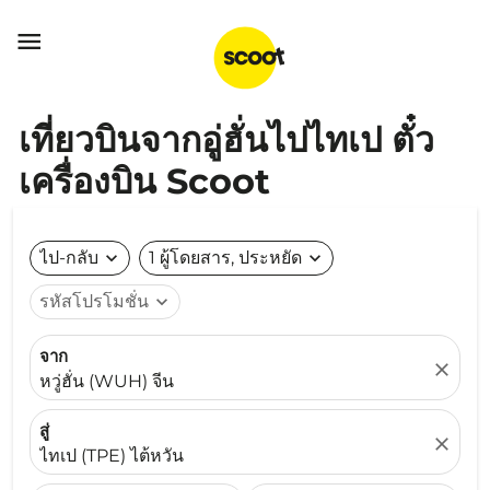

เที่ยวบินจากอู่ฮั่นไปไทเป ตั๋ว
เครื่องบิน Scoot
ไป-กลับ
expand_more
1 ผู้โดยสาร, ประหยัด
expand_more
รหัสโปรโมชั่น
expand_more
จาก
close
หวู่ฮั่น (WUH) จีน
สู่
close
ไทเป (TPE) ไต้หวัน