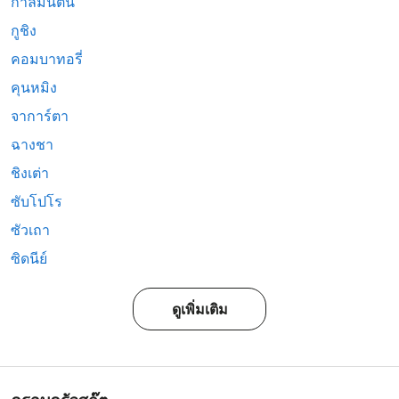
กาลีมันตัน
กูชิง
คอมบาทอรี่
คุนหมิง
จาการ์ตา
ฉางชา
ชิงเต่า
ซับโปโร
ซัวเถา
ซิดนีย์
ดูเพิ่มเติม