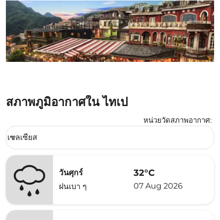
สภาพภูมิอากาศใน ไทเป
หน่วยวัดสภาพอากาศ
:
Weather unit option เซลเซียส Selected
เซลเซียส
keyboard_arrow_down
32°C
วันศุกร์
07 Aug 2026
ฝนเบา ๆ