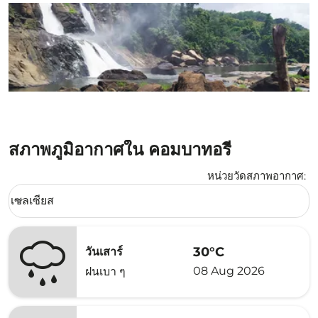
สภาพภูมิอากาศใน คอมบาทอรี่
หน่วยวัดสภาพอากาศ
:
Weather unit option เซลเซียส Selected
เซลเซียส
keyboard_arrow_down
30°C
วันเสาร์
08 Aug 2026
ฝนเบา ๆ