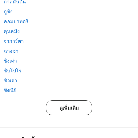
กาลีมันตัน
กูชิง
คอมบาทอรี่
คุนหมิง
จาการ์ตา
ฉางชา
ชิงเต่า
ซับโปโร
ซัวเถา
ซิดนีย์
ดูเพิ่มเติม