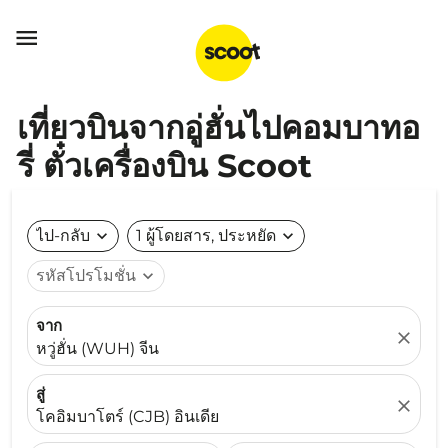

เที่ยวบินจากอู่ฮั่นไปคอมบาทอ
รี่ ตั๋วเครื่องบิน Scoot
ไป-กลับ
expand_more
1 ผู้โดยสาร, ประหยัด
expand_more
รหัสโปรโมชั่น
expand_more
จาก
close
หวู่ฮั่น (WUH) จีน
สู่
close
โคอิมบาโตร์ (CJB) อินเดีย