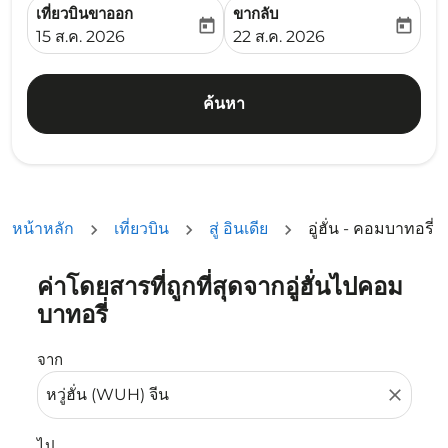
เที่ยวบินขาออก
ขากลับ
today
today
fc-booking-departure-date-aria-label
fc-booking-return-date-ari
15 ส.ค. 2026
22 ส.ค. 2026
ค้นหา
หน้าหลัก
เที่ยวบิน
สู่ อินเดีย
อู่ฮั่น - คอมบาทอรี่
ค่าโดยสารที่ถูกที่สุดจากอู่ฮั่นไปคอม
ลองอัปเดตเส้นทางของคุณ (ต้นทางและ/หรือปลายทาง) หรือเลื
บาทอรี่
จาก
close
ไป