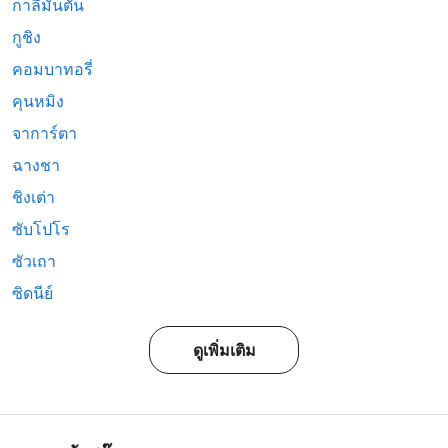
กาลีมันตัน
กูชิง
คอมบาทอรี่
คุนหมิง
จาการ์ตา
ฉางชา
ชิงเต่า
ซับโปโร
ซัวเถา
ซิดนีย์
ดูเพิ่มเติม