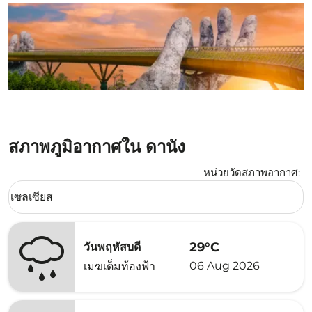
สภาพภูมิอากาศใน ดานัง
หน่วยวัดสภาพอากาศ
:
Weather unit option เซลเซียส Selected
เซลเซียส
keyboard_arrow_down
29°C
วันพฤหัสบดี
06 Aug 2026
เมฆเต็มท้องฟ้า