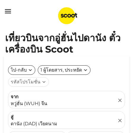

เที่ยวบินจากอู่ฮั่นไปดานัง ตั๋ว
เครื่องบิน Scoot
ไป-กลับ
expand_more
1 ผู้โดยสาร, ประหยัด
expand_more
รหัสโปรโมชั่น
expand_more
จาก
close
หวู่ฮั่น (WUH) จีน
สู่
close
ดานัง (DAD) เวียดนาม