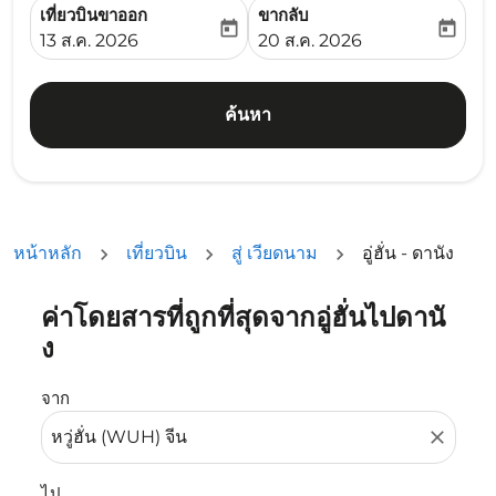
เที่ยวบินขาออก
ขากลับ
today
today
fc-booking-departure-date-aria-label
fc-booking-return-date-ari
13 ส.ค. 2026
20 ส.ค. 2026
ค้นหา
หน้าหลัก
เที่ยวบิน
สู่ เวียดนาม
อู่ฮั่น - ดานัง
ค่าโดยสารที่ถูกที่สุดจากอู่ฮั่นไปดานั
ลองอัปเดตเส้นทางของคุณ (ต้นทางและ/หรือปลายทาง) หรือเลื
ง
จาก
close
ไป