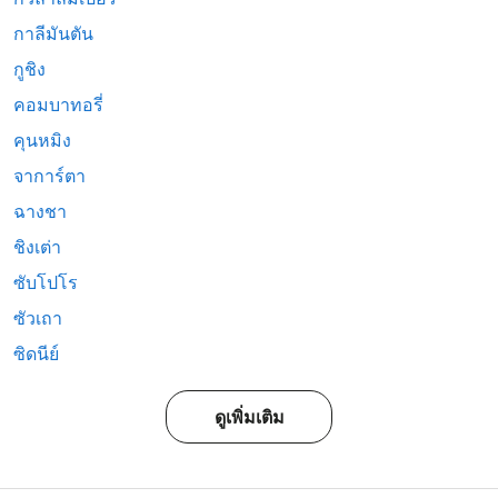
กาลีมันตัน
กูชิง
คอมบาทอรี่
คุนหมิง
จาการ์ตา
ฉางชา
ชิงเต่า
ซับโปโร
ซัวเถา
ซิดนีย์
ดูเพิ่มเติม