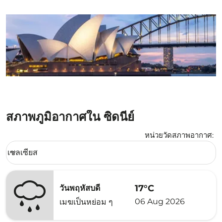
สภาพภูมิอากาศใน ซิดนีย์
หน่วยวัดสภาพอากาศ
:
Weather unit option เซลเซียส Selected
เซลเซียส
keyboard_arrow_down
17°C
วันพฤหัสบดี
06 Aug 2026
เมฆเป็นหย่อม ๆ