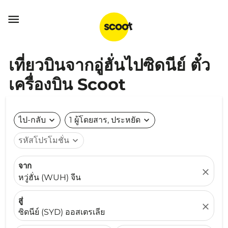

เที่ยวบินจากอู่ฮั่นไปซิดนีย์ ตั๋ว
เครื่องบิน Scoot
ไป-กลับ
expand_more
1 ผู้โดยสาร, ประหยัด
expand_more
รหัสโปรโมชั่น
expand_more
จาก
close
หวู่ฮั่น (WUH) จีน
สู่
close
ซิดนีย์ (SYD) ออสเตรเลีย