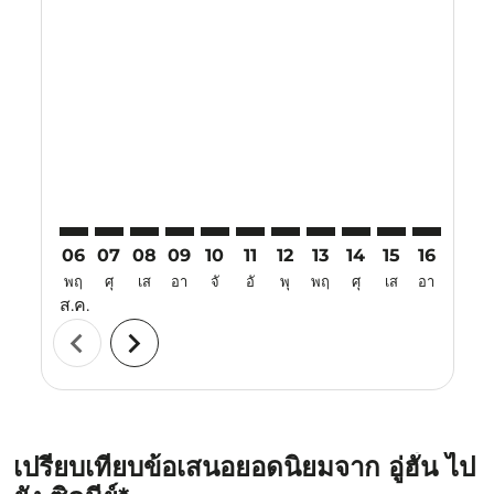
Displaying fares for สิงหาคม-2026
WUH–SYD: cmp-view-offers-disclaimer. ค้นหาข้อเสนอ
WUH–SYD: cmp-view-offers-disclaimer. ค้นหาข้อ
WUH–SYD: cmp-view-offers-disclaimer. ค้นห
WUH–SYD: cmp-view-offers-disclaimer. 
WUH–SYD: cmp-view-offers-disclaim
WUH–SYD: cmp-view-offers-disc
WUH–SYD: cmp-view-offers-
WUH–SYD: cmp-view-off
WUH–SYD: cmp-view
WUH–SYD: cmp-
WUH–SYD: 
WUH–S
W
06
07
08
09
10
11
12
13
14
15
16
17
พฤ
ศุ
เส
อา
จั
อั
พุ
พฤ
ศุ
เส
อา
จั
ส.ค.
chevron_left
chevron_right
เปรียบเทียบข้อเสนอยอดนิยมจาก อู่ฮั่น ไป