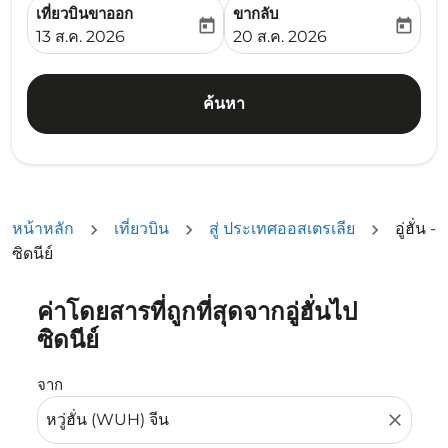
เที่ยวบินขาออก
ขากลับ
today
today
fc-booking-departure-date-aria-label
fc-booking-return-date-ari
13 ส.ค. 2026
20 ส.ค. 2026
ค้นหา
หน้าหลัก
เที่ยวบิน
สู่ ประเทศออสเตรเลีย
อู่ฮั่น -
ซิดนีย์
ค่าโดยสารที่ถูกที่สุดจากอู่ฮั่นไป
ลองอัปเดตเส้นทางของคุณ (ต้นทางและ/หรือปลายทาง) หรือเลื
ซิดนีย์
จาก
close