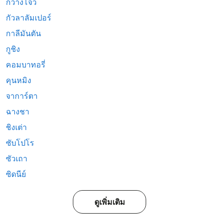
กวางโจว
กัวลาลัมเปอร์
กาลีมันตัน
กูชิง
คอมบาทอรี่
คุนหมิง
จาการ์ตา
ฉางชา
ชิงเต่า
ซับโปโร
ซัวเถา
ซิดนีย์
ดูเพิ่มเติม