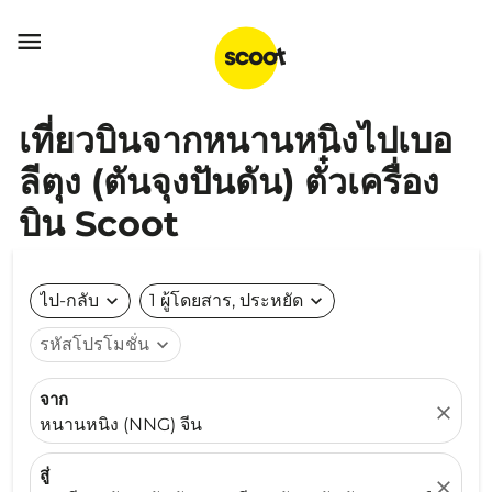

เที่ยวบินจากหนานหนิงไปเบอ
ลีตุง (ตันจุงปันดัน) ตั๋วเครื่อง
บิน Scoot
ไป-กลับ
expand_more
1 ผู้โดยสาร, ประหยัด
expand_more
รหัสโปรโมชั่น
expand_more
จาก
close
หนานหนิง (NNG) จีน
สู่
close