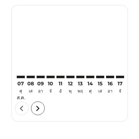
Displaying fares for สิงหาคม-2026
NNG–TJQ: cmp-view-offers-disclaimer. ค้นหาข้อเสนอ
NNG–TJQ: cmp-view-offers-disclaimer. ค้นหาข้อเ
NNG–TJQ: cmp-view-offers-disclaimer. ค้นหา
NNG–TJQ: cmp-view-offers-disclaimer. ค
NNG–TJQ: cmp-view-offers-disclaim
NNG–TJQ: cmp-view-offers-disc
NNG–TJQ: cmp-view-offers-
NNG–TJQ: cmp-view-off
NNG–TJQ: cmp-view
NNG–TJQ: cmp-
NNG–TJQ: 
NNG–T
N
07
08
09
10
11
12
13
14
15
16
17
18
ศุ
เส
อา
จั
อั
พุ
พฤ
ศุ
เส
อา
จั
อั
ส.ค.
chevron_left
chevron_right