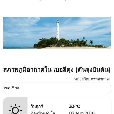
สภาพภูมิอากาศใน เบอลีตุง (ตันจุงปันดัน)
หน่วยวัดสภาพอากาศ
:
Weather unit option เซลเซียส Selected
เซลเซียส
keyboard_arrow_down
33°C
วันศุกร์
07 Aug 2026
ท้องฟ้าแจ่มใส