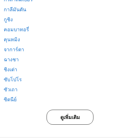
กาลีมันตัน
กูชิง
คอมบาทอรี่
คุนหมิง
จาการ์ตา
ฉางชา
ชิงเต่า
ซับโปโร
ซัวเถา
ซิดนีย์
ดูเพิ่มเติม