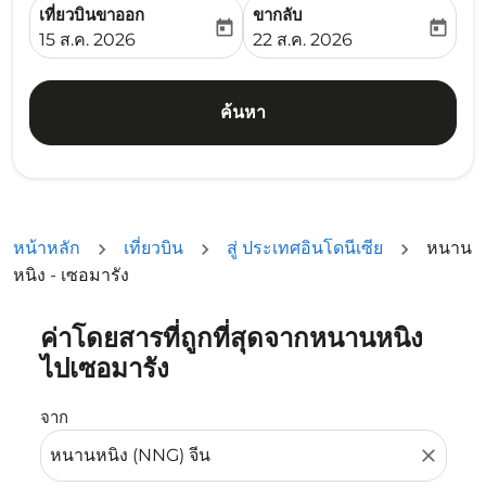
เที่ยวบินขาออก
ขากลับ
today
today
fc-booking-departure-date-aria-label
fc-booking-return-date-ari
15 ส.ค. 2026
22 ส.ค. 2026
ค้นหา
หน้าหลัก
เที่ยวบิน
สู่ ประเทศอินโดนีเซีย
หนาน
หนิง - เซอมารัง
ค่าโดยสารที่ถูกที่สุดจากหนานหนิง
ลองอัปเดตเส้นทางของคุณ (ต้นทางและ/หรือปลายทาง) หรือเลื
ไปเซอมารัง
จาก
close