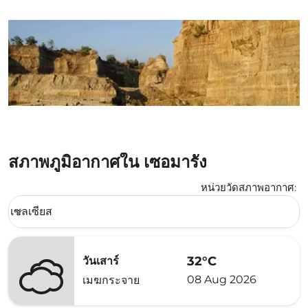
สภาพภูมิอากาศใน เซอมารัง
หน่วยวัดสภาพอากาศ
:
Weather unit option เซลเซียส Selected
เซลเซียส
keyboard_arrow_down
32°C
วันเสาร์
08 Aug 2026
เมฆกระจาย