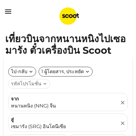

เที่ยวบินจากหนานหนิงไปเซอ
มารัง ตั๋วเครื่องบิน Scoot
ไป-กลับ
expand_more
1 ผู้โดยสาร, ประหยัด
expand_more
รหัสโปรโมชั่น
expand_more
จาก
close
หนานหนิง (NNG) จีน
สู่
close
เซมารัง (SRG) อินโดนีเซีย