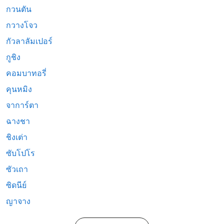
กวนตัน
กวางโจว
กัวลาลัมเปอร์
กูชิง
คอมบาทอรี่
คุนหมิง
จาการ์ตา
ฉางชา
ชิงเต่า
ซับโปโร
ซัวเถา
ซิดนีย์
ญาจาง