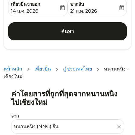
เที่ยวบินขาออก
ขากลับ
today
today
fc-booking-departure-date-aria-label
fc-booking-return-date-ari
14 ส.ค. 2026
21 ส.ค. 2026
ค้นหา
หน้าหลัก
เที่ยวบิน
สู่ ประเทศไทย
หนานหนิง -
เชียงใหม่
ค่าโดยสารที่ถูกที่สุดจากหนานหนิง
ลองอัปเดตเส้นทางของคุณ (ต้นทางและ/หรือปลายทาง) หรือเลื
ไปเชียงใหม่
จาก
close