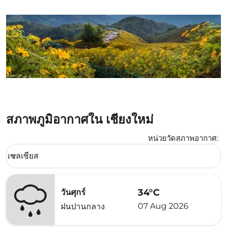
สภาพภูมิอากาศใน เชียงใหม่
หน่วยวัดสภาพอากาศ
:
Weather unit option เซลเซียส Selected
เซลเซียส
keyboard_arrow_down
34°C
วันศุกร์
07 Aug 2026
ฝนปานกลาง