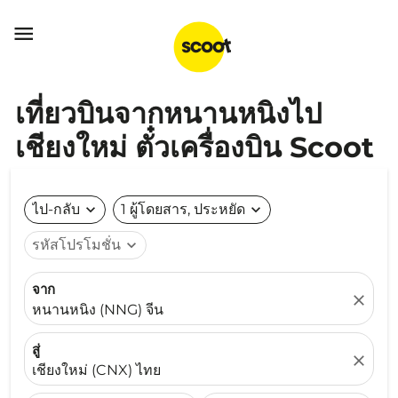

เที่ยวบินจากหนานหนิงไป
เชียงใหม่ ตั๋วเครื่องบิน Scoot
ไป-กลับ
expand_more
1 ผู้โดยสาร, ประหยัด
expand_more
รหัสโปรโมชั่น
expand_more
จาก
close
หนานหนิง (NNG) จีน
สู่
close
เชียงใหม่ (CNX) ไทย